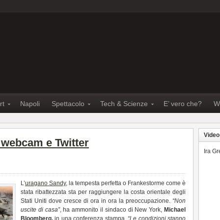
rt
Napoli
Spettacolo
Tech & Scienze
E’ vero che?
W
Video
 webcam e Twitter
Ira G
L’
uragano Sandy
, la tempesta perfetta o Frankestorme come è
stata ribattezzata sta per raggiungere la costa orientale degli
Stati Uniti dove cresce di ora in ora la preoccupazione.
“Non
uscite di casa”
, ha ammonito il sindaco di New York,
Michael
Bloomberg,
in una conferenza stampa.
“Le condizioni stanno