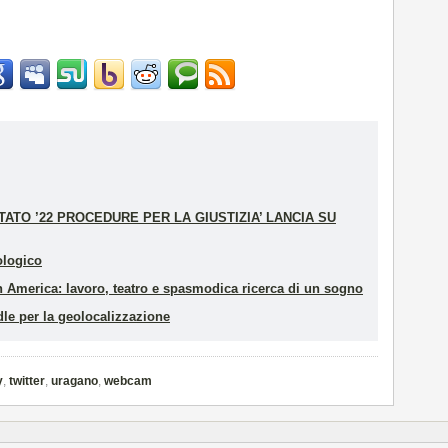
ATO ’22 PROCEDURE PER LA GIUSTIZIA’ LANCIA SU
ologico
 in America: lavoro, teatro e spasmodica ricerca di un sogno
dle per la geolocalizzazione
y
,
twitter
,
uragano
,
webcam