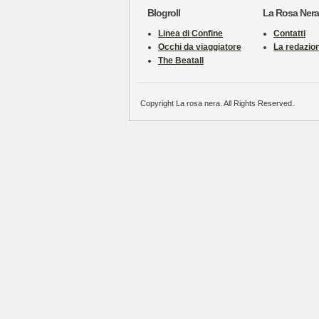
Blogroll
La Rosa Nera
Linea di Confine
Contatti
Occhi da viaggiatore
La redazio
The Beatall
Copyright La rosa nera. All Rights Reserved.