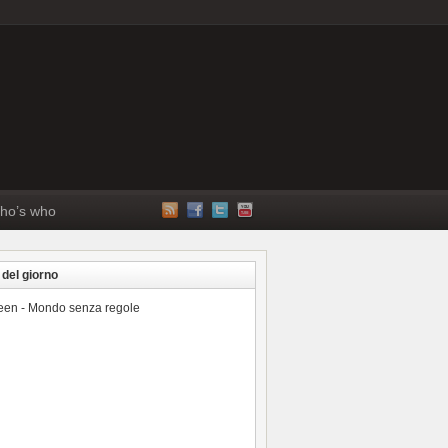
ho’s who
 del giorno
reen - Mondo senza regole