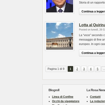
Storia di un rapporto 
Continua a leggere
Lotta al Quirina
Posted on lunedì, 26 
La “voce” secondo cu
messaggio di fine an
europeo. In ogni cas
Continua a leggere
Pagina 1 di 9
1
2
3
4
5
...
Blogroll
La Rosa Nera
Linea di Confine
Contatti
Occhi da viaggiatore
La redazio