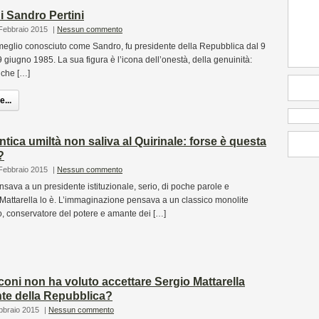
di Sandro Pertini
 Febbraio 2015
|
Nessun commento
 meglio conosciuto come Sandro, fu presidente della Repubblica dal 9
9 giugno 1985. La sua figura è l’icona dell’onestà, della genuinità:
, che […]
...
ntica umiltà non saliva al Quirinale: forse è questa
?
 Febbraio 2015
|
Nessun commento
ava a un presidente istituzionale, serio, di poche parole e
Mattarella lo è. L’immaginazione pensava a un classico monolite
o, conservatore del potere e amante dei […]
oni non ha voluto accettare Sergio Mattarella
te della Repubblica?
bbraio 2015
|
Nessun commento