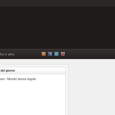
ho’s who
 del giorno
reen - Mondo senza regole