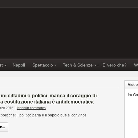
rt
Napoli
Spettacolo
Tech & Scienze
E’ vero che?
W
Video
Ira G
uni cittadini o politici, manca il coraggio di
la costituzione italiana è antidemocratica
arzo 2015
|
Nessun commento
politiche: il politico parla e il popolo bue si convince
...