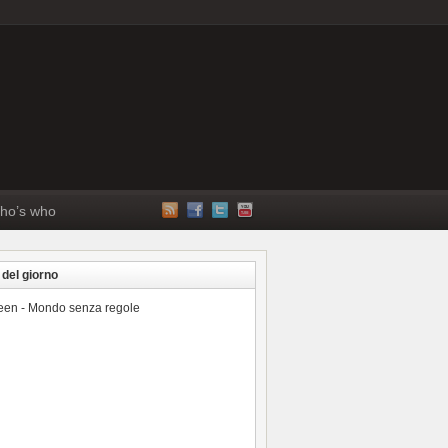
ho’s who
 del giorno
reen - Mondo senza regole