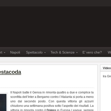
rt
Napoli
Spettacolo
Tech & Scienze
E’ vero che?
W
Video
testacoda
Ira G
Il Napoli batte il Genoa in rimonta quattro a due e complice la
sconfitta dell’Inter a Bergamo contro l’Atalanta si porta a meno
uno dal secondo posto. Con questa vittoria gli azzurri
chiudono una settimana positiva sotto l’aspetto dei risultati. La
vittoria in rimonta contro il
Dnipro
in Europa League, sempre