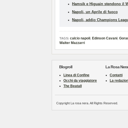
Hamsik e Higuain stendono il W
Napoli, un Aprile di fuoco
Napoli, addio Champions Leag
calcio napoli
,
Edinson Cavani
,
Gora
TAGS:
Walter Mazzarri
Blogroll
La Rosa Nera
Linea di Confine
Contatti
Occhi da viaggiatore
La redazio
The Beatall
Copyright La rosa nera. All Rights Reserved.