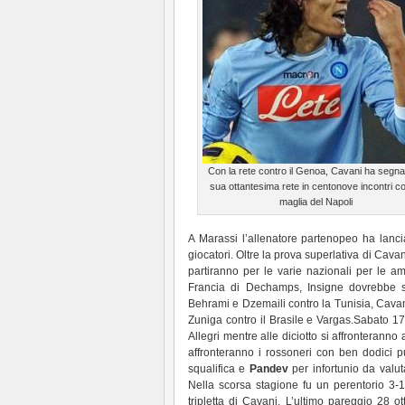
Con la rete contro il Genoa, Cavani ha segna
sua ottantesima rete in centonove incontri co
maglia del Napoli
A Marassi l’allenatore partenopeo ha lanci
giocatori. Oltre la prova superlativa di Cava
partiranno per le varie nazionali per le 
Francia di Dechamps, Insigne dovrebbe sa
Behrami e Dzemaili contro la Tunisia, Cava
Zuniga contro il Brasile e Vargas.Sabato 17
Allegri mentre alle diciotto si affronteranno
affronteranno i rossoneri con ben dodici p
squalifica e
Pandev
per infortunio da valu
Nella scorsa stagione fu un perentorio 3-1
tripletta di Cavani. L’ultimo pareggio 28 o