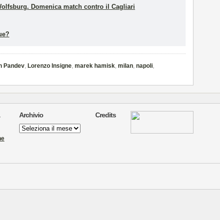
olfsburg. Domenica match contro il Cagliari
ue?
n Pandev
,
Lorenzo Insigne
,
marek hamisk
,
milan
,
napoli
,
Archivio
Credits
Archivio
ne