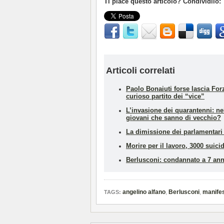
Ti piace questo articolo? Condividilo:
Articoli correlati
Paolo Bonaiuti forse lascia For
curioso partito dei “vice”
L’invasione dei quarantenni: n
giovani che sanno di vecchio?
La dimissione dei parlamentari
Morire per il lavoro, 3000 suicid
Berlusconi: condannato a 7 anni
angelino alfano
,
Berlusconi
,
manifes
TAGS: