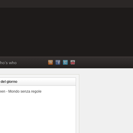
ho’s who
 del giorno
reen - Mondo senza regole