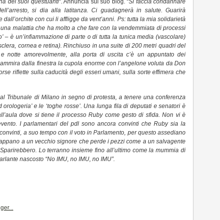
ana dei suoi questuanti
“. Annuncia sul suo blog. “
Si faccia condannare
ll’arresto, si dia alla latitanza. Ci guadagnerà in salute. Guarirà
 dall’orchite con cui li affligge da vent’anni. Ps: tutta la mia solidarietà
, una malattia che ha molto a che fare con la vendemmiata di processi
o’ – è un’infiammazione di parte o di tutta la tunica media (vascolare)
(sclera, cornea e retina). Rinchiuso in una suite di 200 metri quadri del
 e notte amorevolmente, alla porta di uscita c’è un appuntato dei
io ammira dalla finestra la cupola enorme con l’angelone voluta da Don
rse riflette sulla caducità degli esseri umani, sulla sorte effimera che
i al Tribunale di Milano in segno di protesta, a tenere una conferenza
 ad orologeria’ e le ‘toghe rosse’. Una lunga fila di deputati e senatori è
 all’aula dove si tiene il processo Ruby come gesto di sfida. Non vi è
’evento. I parlamentari del pdl sono ancora convinti che Ruby sia la
onvinti, a suo tempo con il voto in Parlamento, per questo assediano
grappano a un vecchio signore che perde i pezzi come a un salvagente
 Sparirebbero. Lo terranno insieme fino all’ultimo come la mummia di
parlante nascosto “No IMU, no IMU, no IMU”.