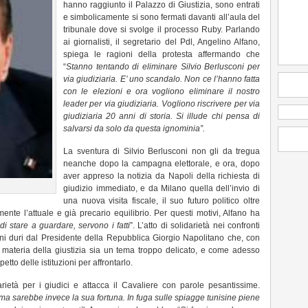
hanno raggiunto il Palazzo di Giustizia, sono entrati
e simbolicamente si sono fermati davanti all’aula del
tribunale dove si svolge il processo Ruby. Parlando
ai giornalisti, il segretario del Pdl, Angelino Alfano,
spiega le ragioni della protesta affermando che
“
Stanno tentando di eliminare Silvio Berlusconi per
via giudiziaria. E’ uno scandalo. Non ce l’hanno fatta
con le elezioni e ora vogliono eliminare il nostro
leader per via giudiziaria. Vogliono riscrivere per via
giudiziaria 20 anni di storia. Si illude chi pensa di
salvarsi da solo da questa ignominia”.
La sventura di Silvio Berlusconi non gli da tregua
neanche dopo la campagna elettorale, e ora, dopo
aver appreso la notizia da Napoli della richiesta di
giudizio immediato, e da Milano quella dell’invio di
una nuova visita fiscale, il suo futuro politico oltre
ente l’attuale e già precario equilibrio. Per questi motivi, Alfano ha
 stare a guardare, servono i fatti
”. L’atto di solidarietà nei confronti
toni duri dal Presidente della Repubblica Giorgio Napolitano che, con
materia della giustizia sia un tema troppo delicato, e come adesso
etto delle istituzioni per affrontarlo.
rietà per i giudici e attacca il Cavaliere con parole pesantissime.
, ma sarebbe invece la sua fortuna. In fuga sulle spiagge tunisine piene