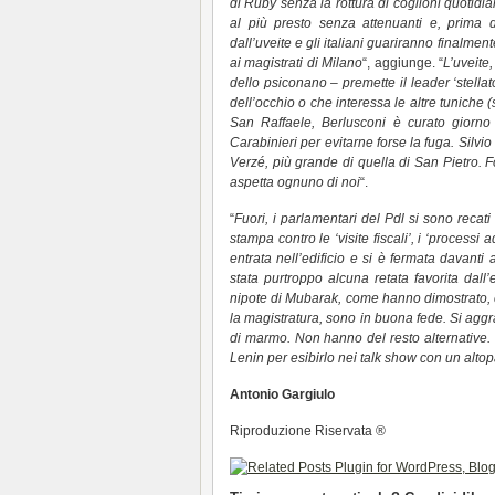
di Ruby senza la rottura di coglioni quotidi
al più presto senza attenuanti e, prima de
dall’uveite e gli italiani guariranno finalmente
ai magistrati di Milano
“, aggiunge. “
L’uveite
dello psiconano – premette il leader ‘stellat
dell’occhio o che interessa le altre tuniche 
San Raffaele, Berlusconi è curato giorno
Carabinieri per evitarne forse la fuga. Silv
Verzé, più grande di quella di San Pietro. Fo
aspetta ognuno di noi
“.
“
Fuori, i parlamentari del Pdl si sono recat
stampa contro le ‘visite fiscali’, i ‘processi
entrata nell’edificio e si è fermata davanti
stata purtroppo alcuna retata favorita dall
nipote di Mubarak, come hanno dimostrato, c
la magistratura, sono in buona fede. Si ag
di marmo. Non hanno del resto alternative.
Lenin per esibirlo nei talk show con un alto
Antonio Gargiulo
Riproduzione Riservata ®