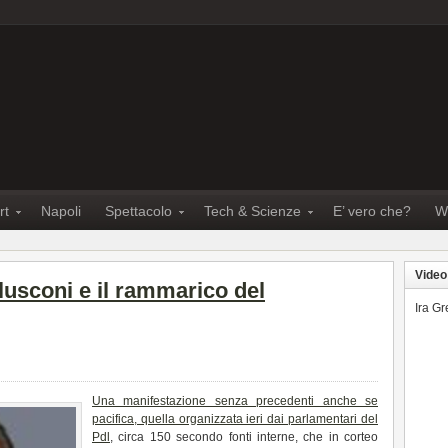
rt
Napoli
Spettacolo
Tech & Scienze
E’ vero che?
W
Video
lusconi e il rammarico del
Ira G
Una manifestazione senza precedenti anche se
pacifica, quella organizzata ieri dai parlamentari del
Pdl
, circa 150 secondo fonti interne, che in corteo