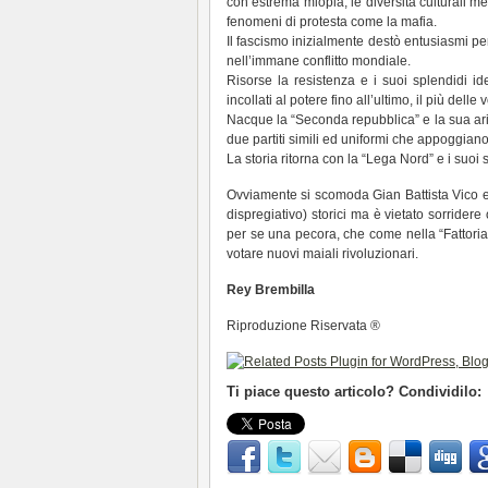
con estrema miopia, le diversità culturali m
fenomeni di protesta come la mafia.
Il fascismo inizialmente destò entusiasmi per
nell’immane conflitto mondiale.
Risorse la resistenza e i suoi splendidi ide
incollati al potere fino all’ultimo, il più del
Nacque la “Seconda repubblica” e la sua aria 
due partiti simili ed uniformi che appoggiano
La storia ritorna con la “Lega Nord” e i suoi
Ovviamente si scomoda Gian Battista Vico e i 
dispregiativo) storici ma è vietato sorridere
per se una pecora, che come nella “Fattoria
votare nuovi maiali rivoluzionari.
Rey Brembilla
Riproduzione Riservata ®
Ti piace questo articolo? Condividilo: