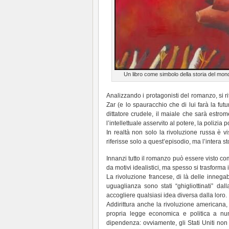
Un libro come simbolo della storia del mon
Analizzando i protagonisti del romanzo, si ri
Zar (e lo spauracchio che di lui farà la futur
dittatore crudele, il maiale che sarà estro
l’intellettuale asservito al potere, la polizia po
In realtà non solo la rivoluzione russa è v
riferisse solo a quest’episodio, ma l’intera s
Innanzi tutto il romanzo può essere visto c
da motivi idealistici, ma spesso si trasforma 
La rivoluzione francese, di là delle innegab
uguaglianza sono stati “ghigliottinati” da
accogliere qualsiasi idea diversa dalla loro.
Addirittura anche la rivoluzione americana, 
propria legge economica e politica a num
dipendenza: ovviamente, gli Stati Uniti non