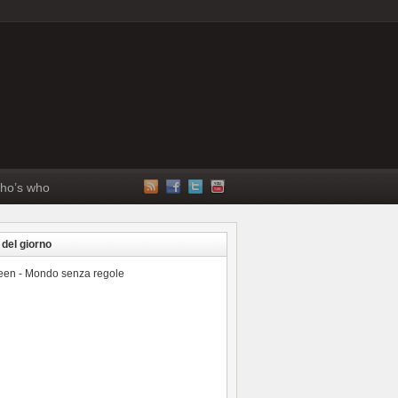
ho’s who
 del giorno
reen - Mondo senza regole