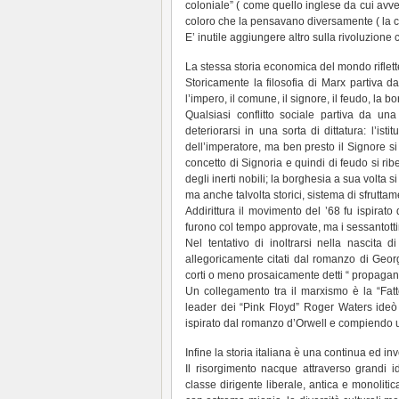
coloniale” ( come quello inglese da cui avve
coloro che la pensavano diversamente ( la ca
E’ inutile aggiungere altro sulla rivoluzione
La stessa storia economica del mondo riflette
Storicamente la filosofia di Marx partiva da
l’impero, il comune, il signore, il feudo, la b
Qualsiasi conflitto sociale partiva da un
deteriorarsi in una sorta di dittatura: l’is
dell’imperatore, ma ben presto il Signore si 
concetto di Signoria e quindi di feudo si ri
degli inerti nobili; la borghesia a sua volta
ma anche talvolta storici, sistema di sfruttam
Addirittura il movimento del ’68 fu ispirato
furono col tempo approvate, ma i sessantotti
Nel tentativo di inoltrarsi nella nascita 
allegoricamente citati dal romanzo di Georg
corti o meno prosaicamente detti “ propagandis
Un collegamento tra il marxismo è la “Fatto
leader dei “Pink Floyd” Roger Waters ideò
ispirato dal romanzo d’Orwell e compiendo un
Infine la storia italiana è una continua ed i
Il risorgimento nacque attraverso grandi id
classe dirigente liberale, antica e monolit