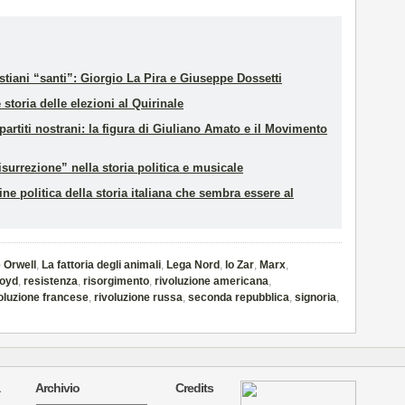
stiani “santi”: Giorgio La Pira e Giuseppe Dossetti
e storia delle elezioni al Quirinale
ei partiti nostrani: la figura di Giuliano Amato e il Movimento
isurrezione” nella storia politica e musicale
ine politica della storia italiana che sembra essere al
 Orwell
,
La fattoria degli animali
,
Lega Nord
,
lo Zar
,
Marx
,
loyd
,
resistenza
,
risorgimento
,
rivoluzione americana
,
oluzione francese
,
rivoluzione russa
,
seconda repubblica
,
signoria
,
Archivio
Credits