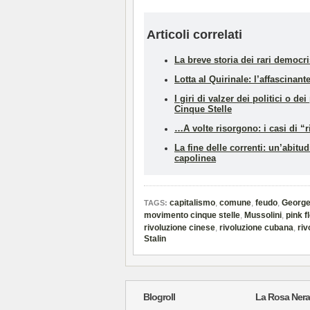
Articoli correlati
La breve storia dei rari democri
Lotta al Quirinale: l’affascinant
I giri di valzer dei politici o d
Cinque Stelle
…A volte risorgono: i casi di “r
La fine delle correnti: un’abitud
capolinea
capitalismo
,
comune
,
feudo
,
George
TAGS:
movimento cinque stelle
,
Mussolini
,
pink f
rivoluzione cinese
,
rivoluzione cubana
,
riv
Stalin
Blogroll
La Rosa Nera