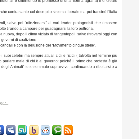
eridionali e smentendo le promesse di una riforma agraria) e di creare
ché contrastante col decrepito sistema liberale ma poi trascinò l’Italia
ali, salvo poi “affezionarsi” ai vari leader protagonisti che rimasero
le volte tirando a campare per guadagnarsi la loro poltrona.
nuova, dopo il clima viziato di tangentopoli, salvo ritrovarsi oggi con
 governi di coalizione.
 scandali e con la delusione del “Movimento cinque stelle”.
suoi celebri ma sempre attuali cicli e ricicli ( talvolta nel termine più
 o parlare male di chi è al governo: poiché il primo che protesta è già
 degli Animali” tutto sommato sopravvive, continuando a ribellarsi e a