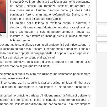
In realtà Orwell, un laburista-trozkista aspramente combattuto
da Stalin, scrisse un romanzo satirico riguardante la
rivoluzione russa: l’autore dimostrò come gli ideali della
sommossa furono man mano deformati da Stalin, sino a
creare uno stato dittatoriale simil-zarista.
Gli animali della fattoria si rivoltano contro il padrone e
decidono di creare una fattoria democratica, ove gli animali
siano tutti uguali: la sete di potere spingerà i maiali ad
do
instaurare una dittatura ed infine gli stessi suini assumeranno
fattezze umane.
trovano molte somiglianze con i reali protagonisti della rivoluzione: lo
a dittatura suina) ossia il fattore, il saggio maiale idealista, il maiale
messo per idee opposte, il propagandista, il popolo bue ed oppresso,
litica e gli stati consenzienti o alleati vicini.
ista come obbiettivo della satira d’Orwell, seppur a quel tempo lui si
toria del mondo segue questo leit motif.
ome simbolo di qualsiasi altra rivoluzione: una sommossa parte sempre
in un potere assolutistico.
ili conseguenze, ha seguito lo stesso destino: gli ideali di libertà ed
lla dittatura di Robespierre e dall’impero di Napoleone, incapaci di
al cui primo principio parlava d’indipendenza, ha finito col dettare la
erosi stati dell’america latina e centrale, creando un sistema di
 hanno mai istituito una dittatura, ma hanno creato un nuovo “impero