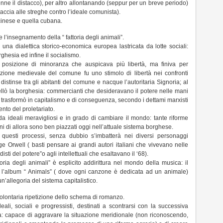
nne il distacco), per altro allontanando (seppur per un breve periodo)
ccia alle streghe contro l’ideale comunista).
 cinese e quella cubana.
 l’insegnamento della “ fattoria degli animali”.
 una dialettica storico-economica europea lastricata da lotte sociali:
orghesia ed infine il socialismo.
a posizione di minoranza che auspicava più libertà, ma finiva per
tituzione medievale del comune fu uno stimolo di libertà nei confronti
distinse tra gli abitanti del comune e nacque l’autoritaria Signoria; al
bellò la borghesia: commercianti che desideravano il potere nelle mani
 si trasformò in capitalismo e di conseguenza, secondo i dettami marxisti
ento del proletariato.
 da ideali meravigliosi e in grado di cambiare il mondo: tante riforme
ni di allora sono ben piazzati oggi nell’attuale sistema borghese.
di questi processi, senza dubbio s’imbatterà nei diversi personaggi
e Orwell ( basti pensare ai grandi autori italiani che vivevano nelle
ti del potere”o agli intellettuali che esaltavano il ‘68).
ria degli animali” è esplicito addirittura nel mondo della musica: il
 l’album “ Animals” ( dove ogni canzone è dedicata ad un animale)
’allegoria del sistema capitalistico.
nvolontaria ripetizione dello schema di romanzo.
eali, sociali e progressisti, destinati a scontrarsi con la successiva
ica: capace di aggravare la situazione meridionale (non riconoscendo,