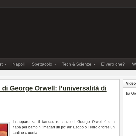
rt
Napoli
Spettacolo
Tech & Scienze
E’ vero che?
W
Video
i di George Orwell: l’universalità di
Ira G
In apparenza, il famoso romanzo di George Orwell è una
fiaba per bambini: magari un po’ all’ Esopo o Fedro o forse un
tantino cruenta.