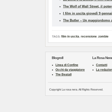
The Wolf of Wall Street, il pote
I film in uscita giovedì 9 genna
The Butler – Un maggiordomo al
film in uscita
,
recensione
,
zombie
TAGS:
Blogroll
La Rosa Nera
Linea di Confine
Contatti
Occhi da viaggiatore
La redazio
The Beatall
Copyright La rosa nera. All Rights Reserved.