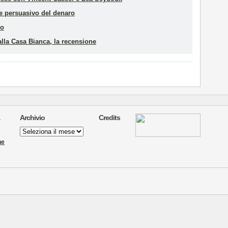
re persuasivo del denaro
io
la Casa Bianca, la recensione
Archivio
Credits
Archivio
ne