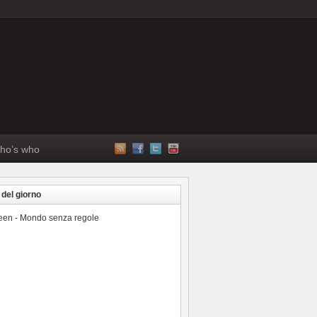
ho’s who
 del giorno
reen - Mondo senza regole