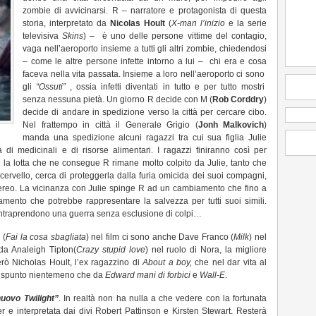
zombie di avvicinarsi. R – narratore e protagonista di questa
storia, interpretato da
Nicolas Hoult
(
X-man l’inizio
e la serie
televisiva
Skins
) – è uno delle persone vittime del contagio,
vaga nell’aeroporto insieme a tutti gli altri zombie, chiedendosi
– come le altre persone infette intorno a lui – chi era e cosa
faceva nella vita passata. Insieme a loro nell’aeroporto ci sono
gli
“Ossuti”
, ossia infetti diventati in tutto e per tutto mostri
senza nessuna pietà. Un giorno R decide con M (
Rob Corddry
)
decide di andare in spedizione verso la città per cercare cibo.
Nel frattempo in città il Generale Grigio (
Jonh Malkovich
)
manda una spedizione alcuni ragazzi tra cui sua figlia Julie
a di medicinali e di risorse alimentari. I ragazzi finiranno così per
 la lotta che ne consegue R rimane molto colpito da Julie, tanto che
 cervello, cerca di proteggerla dalla furia omicida dei suoi compagni,
ereo. La vicinanza con Julie spinge R ad un cambiamento che fino a
nto che potrebbe rappresentare la salvezza per tutti suoi simili.
 intraprendono una guerra senza esclusione di colpi…
e
(
Fai la cosa sbagliata
) nel film ci sono anche Dave Franco (
Milk
) nel
 da Analeigh Tipton(
Crazy stupid love
) nel ruolo di Nora, la migliore
però Nicholas Hoult, l’ex ragazzino di
About a boy,
che nel dar vita al
 spunto nientemeno che da
Edward mani di forbici
e
Wall-E
.
nuovo Twilight”
. In realtà non ha nulla a che vedere con la fortunata
 e interpretata dai divi Robert Pattinson e Kirsten Stewart. Resterà