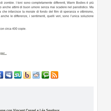
m di zombie. I toni sono completamente differenti, Warm Bodies è più
do anche attimi di buon umore senza mai scadere nel parodistico. Ma
ca che infarcisce la morale di fondo del film di speranza e ottimismo,
che le differenze, i sentimenti, quelli veri, sono l’unica soluzione
o con circa 400 copie.
rancese con Vincent Cassel e Léa Seydoux