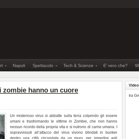
rt
Napoli
Spettacolo
Tech & Scienze
E’ vero che?
W
Video
i zombie hanno un cuore
Ira G
Un misterioso virus si abbatte sulla terra colpendo gli essere
umani e trasformando le vittime in Zombie, che non hanno
nessun ricordo della propria vita e si nutrono di carne umana. I
sopravvissuti all’attacco del virus vivono blindati in bunker
dentro una città circondata da un muro, per impedire agli