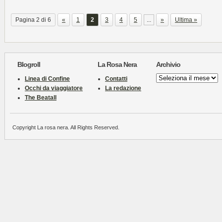
Pagina 2 di 6
«
1
2
3
4
5
...
»
Ultima »
Blogroll
La Rosa Nera
Archivio
Archivio
Linea di Confine
Contatti
Occhi da viaggiatore
La redazione
The Beatall
Copyright La rosa nera. All Rights Reserved.