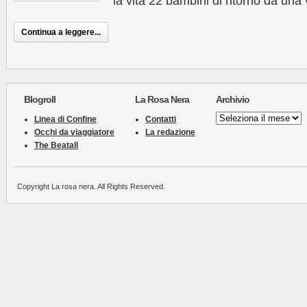
la vita 22 bambini di ritorno da un
Continua a leggere...
Blogroll
La Rosa Nera
Archivio
Archivio
Linea di Confine
Contatti
Occhi da viaggiatore
La redazione
The Beatall
Copyright La rosa nera. All Rights Reserved.