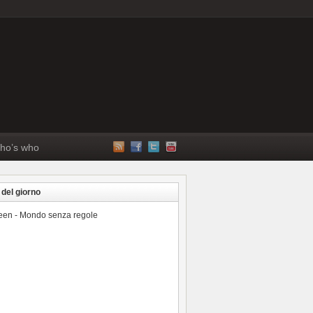
ho’s who
 del giorno
reen - Mondo senza regole