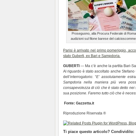
Proseguono, alla Procura Federale di Roma,
audizioni sul filone barese del calcioscomm
Parisi è arrivato nel primo pomeriggio, acc
stato Guberti, ex Bari e Sampdoria.
GUBERTI
— Ma c’è anche la partita Bari-Samp
Al riguardo è stato ascoltato anche Stefano 
dell’interrogatorio: “
E’ assolutamente estr
Sampdoria nella maniera più vera possi
consapevolezza di ciò che è stato detto nei s
sua posizione. Faremo tutto ciò che è necess
Fonte: Gazzetta.it
Riproduzione Riservata ®
Ti piace questo articolo? Condividilo: