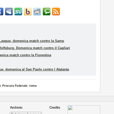
a League, domenica match contro la Samp
olfsburg. Domenica match contro il Cagliari
enica match contro la Fiorentina
ue, domenica al San Paolo contro l Atalanta
o
,
Procura Federale
,
roma
Archivio
Credits
Archivio