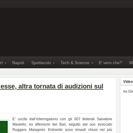
rt
Napoli
Spettacolo
Tech & Scienze
E’ vero che?
W
Video
se, altra tornata di audizioni sul
Ira G
E’ uscito dall’interrogatorio con gli 007 federali Salvatore
Masiello, ex difensore del Bari, seguito dal suo avvocato
Ruggero Malagnini. Entrambi sono rimasti chiusi nel più