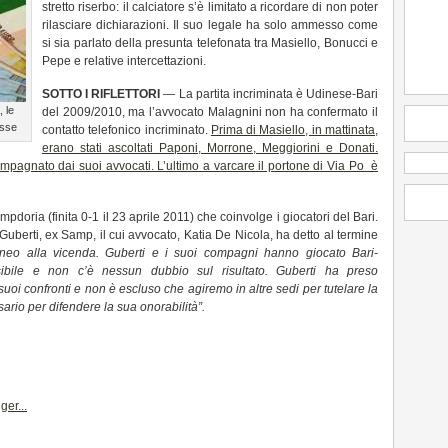
stretto riserbo: il calciatore s’è limitato a ricordare di non poter
rilasciare dichiarazioni. Il suo legale ha solo ammesso come
si sia parlato della presunta telefonata tra Masiello, Bonucci e
Pepe e relative intercettazioni.
SOTTO I RIFLETTORI
— La partita incriminata è Udinese-Bari
 le
del 2009/2010, ma l’avvocato Malagnini non ha confermato il
esse
contatto telefonico incriminato.
Prima di Masiello, in mattinata,
erano stati ascoltati Paponi, Morrone, Meggiorini e Donati.
ompagnato dai suoi avvocati. L’ultimo a varcare il portone di Via Po è
doria (finita 0-1 il 23 aprile 2011) che coinvolge i giocatori del Bari.
Guberti, ex Samp, il cui avvocato, Katia De Nicola, ha detto al termine
aneo alla vicenda. Guberti e i suoi compagni hanno giocato Bari-
bile e non c’è nessun dubbio sul risultato. Guberti ha preso
uoi confronti e non è escluso che agiremo in altre sedi per tutelare la
ario per difendere la sua onorabilità”.