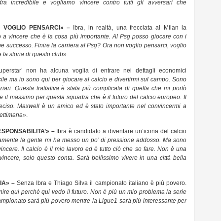
 incredibile e vogliamo vincere contro tutti gli avversari che
N VOGLIO PENSARCI» –
Ibra, in realtà, una frecciata al Milan la
a vincere che è la cosa più importante. Al Psg posso giocare con i
be successo. Finire la carriera al Psg? Ora non voglio pensarci, voglio
 la storia di questo club
».
uperstar’ non ha alcuna voglia di entrare nei dettagli economici
fficile ma io sono qui per giocare al calcio e divertirmi sul campo. Sono
ziari. Questa trattativa è stata più complicata di quella che mi portò
re il massimo per questa squadra che è il futuro del calcio europeo. Il
ciso. Maxwell è un amico ed è stato importante nel convincermi a
settimana
».
SPONSABILITA’» –
Ibra è candidato a diventare un’icona del calcio
amente la gente mi ha messo un po’ di pressione addosso. Ma sono
vincere. Il calcio è il mio lavoro ed è tutto ciò che so fare. Non è una
vincere, solo questo conta. Sarà bellissimo vivere in una città bella
IA» –
Senza Ibra e Thiago Silva il campionato italiano è più povero.
venire qui perchè qui vedo il futuro. Non è più un mio problema la serie
campionato sarà più povero mentre la Ligue1 sarà più interessante per