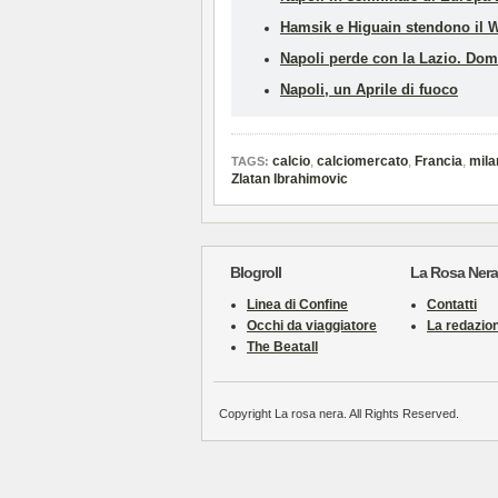
Hamsik e Higuain stendono il W
Napoli perde con la Lazio. Dom
Napoli, un Aprile di fuoco
calcio
,
calciomercato
,
Francia
,
mila
TAGS:
Zlatan Ibrahimovic
Blogroll
La Rosa Nera
Linea di Confine
Contatti
Occhi da viaggiatore
La redazio
The Beatall
Copyright La rosa nera. All Rights Reserved.