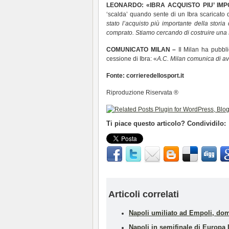
LEONARDO: «IBRA ACQUISTO PIU’ IM
‘scalda’ quando sente di un Ibra scaricato 
stato l’acquisto più importante della stori
comprato. Stiamo cercando di costruire un
COMUNICATO MILAN –
Il Milan ha pubbl
cessione di Ibra: «
A.C. Milan comunica di av
Fonte: corrieredellosport.it
Riproduzione Riservata ®
Ti piace questo articolo? Condividilo:
Articoli correlati
Napoli umiliato ad Empoli, dom
Napoli in semifinale di Europ