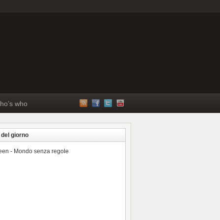
ho’s who
 del giorno
reen - Mondo senza regole