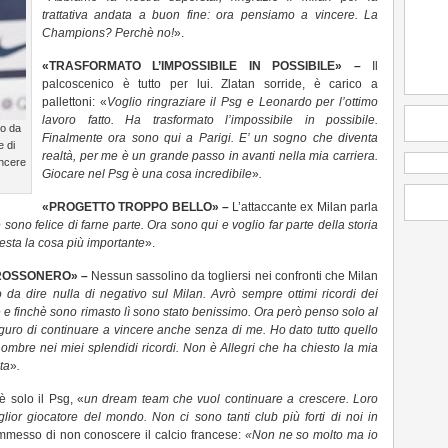
trattativa andata a buon fine: ora pensiamo a vincere. La
Champions? Perchè no!
».
«TRASFORMATO L’IMPOSSIBILE IN POSSIBILE» –
Il
palcoscenico è tutto per lui. Zlatan sorride, è carico a
pallettoni: «
Voglio ringraziare il Psg e Leonardo per l’ottimo
lavoro fatto. Ha trasformato l’impossibile in possibile.
io da
Finalmente ora sono qui a Parigi. E’ un sogno che diventa
e di
realtà, per me è un grande passo in avanti nella mia carriera.
incere
Giocare nel Psg è una cosa incredibile
»
.
«PROGETTO TROPPO BELLO» –
L’attaccante ex Milan parla
 sono felice di farne parte. Ora sono qui e voglio far parte della storia
esta la cosa più importante
».
 ROSSONERO» –
Nessun sassolino da togliersi nei confronti che Milan
da dire nulla di negativo sul Milan. Avrò sempre ottimi ricordi dei
 e finchè sono rimasto lì sono stato benissimo. Ora però penso solo al
auguro di continuare a vincere anche senza di me. Ho dato tutto quello
mbre nei miei splendidi ricordi. Non è Allegri che ha chiesto la mia
ta
»
.
 è solo il Psg, «
un dream team che vuol continuare a crescere. Loro
ior giocatore del mondo. Non ci sono tanti club più forti di noi in
mmesso di non conoscere il calcio francese:
«Non ne so molto ma io