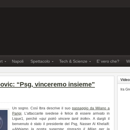
rt
Napoli
Spettacolo
Tech & Scienze
E’ vero che?
W
Video
ovic: “Psg, vinceremo insieme”
Ira G
Un sogno. Così Ibra descrive il suo
passaggio da Milano a
Parigi
. L’attaccante svedese è felice di essere arrivato in
Ligue1, perchè «
qui potrò vincere tanti trofei
». A dargli il
benvenuto è stato il presidente del Psg, Nasser Al Khelaifi:
«
Abbiamo la nostra superstar, ringrazio il Milan per la