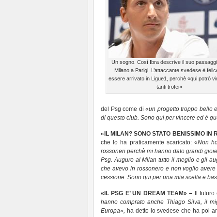
Un sogno. Così Ibra descrive il suo passagg
Milano a Parigi. L’attaccante svedese è felic
essere arrivato in Ligue1, perchè «qui potrò v
tanti trofei»
del Psg come di «
un progetto troppo bello e
di questo club. Sono qui per vincere ed è qu
«IL MILAN? SONO STATO BENISSIMO IN
che lo ha praticamente scaricato: «
Non ho 
rossoneri perchè mi hanno dato grandi gioie
Psg. Auguro al Milan tutto il meglio e gli 
che avevo in rossonero e non voglio avere o
cessione. Sono qui per una mia scelta e bas
«IL PSG E’ UN DREAM TEAM» –
Il futuro
hanno comprato anche Thiago Silva, il migl
Europa»,
ha detto lo svedese che ha poi a