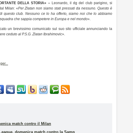
PORTANTE DELLA STORIA» –
Leonardo, il dg del club parigino, si
dal Milan: «
Per Zlatan non siamo stati pressati da nessuno. Questo è
a di questo club. Nessuno ce lo ha offerto, siamo noi che lo abbiamo
a squadra che sappia competere in Europa e nel mondo
».
icato un brevissimo comunicato sul suo sito ufficiale annunciando la
ere ceduto al P.S.G. Zlatan Ibrahimovic
».
enica match contro il Milan
a League, domenica match contro la Samp