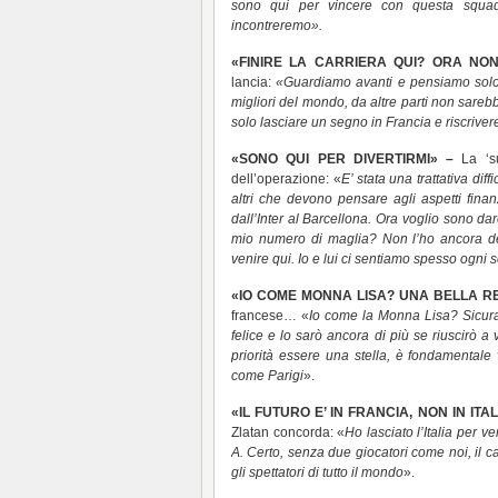
sono qui per vincere con questa squadra
incontreremo».
«FINIRE LA CARRIERA QUI? ORA NO
lancia:
«Guardiamo avanti e pensiamo solo 
migliori del mondo, da altre parti non sareb
solo lasciare un segno in Francia e riscrivere
«SONO QUI PER DIVERTIRMI» –
La ‘s
dell’operazione: «
E’ stata una trattativa di
altri che devono pensare agli aspetti finan
dall’Inter al Barcellona. Ora voglio sono da
mio numero di maglia? Non l’ho ancora de
venire qui. Io e lui ci sentiamo spesso ogni 
«IO COME MONNA LISA? UNA BELLA RE
francese… «
Io come la Monna Lisa? Sicur
felice e lo sarò ancora di più se riuscirò a 
priorità essere una stella, è fondamentale 
come Parigi
».
«IL FUTURO E’ IN FRANCIA, NON IN ITAL
Zlatan concorda: «
Ho lasciato l’Italia per 
A. Certo, senza due giocatori come noi, il 
gli spettatori di tutto il mondo
».