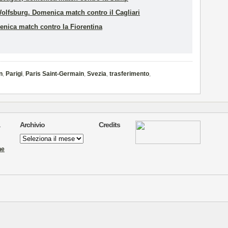
olfsburg. Domenica match contro il Cagliari
enica match contro la Fiorentina
n
,
Parigi
,
Paris Saint-Germain
,
Svezia
,
trasferimento
,
Archivio
Credits
Archivio
ne