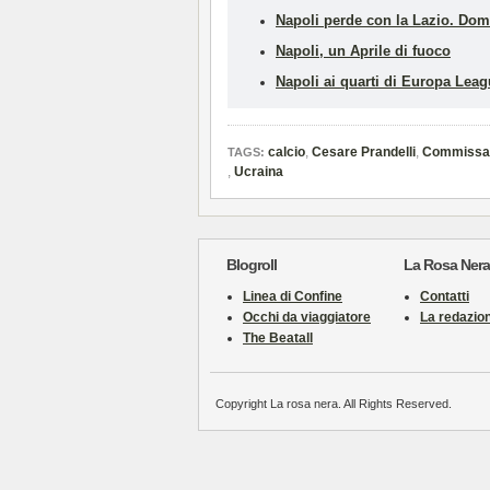
Napoli perde con la Lazio. Dom
Napoli, un Aprile di fuoco
Napoli ai quarti di Europa Leag
calcio
,
Cesare Prandelli
,
Commissar
TAGS:
,
Ucraina
Blogroll
La Rosa Nera
Linea di Confine
Contatti
Occhi da viaggiatore
La redazio
The Beatall
Copyright La rosa nera. All Rights Reserved.