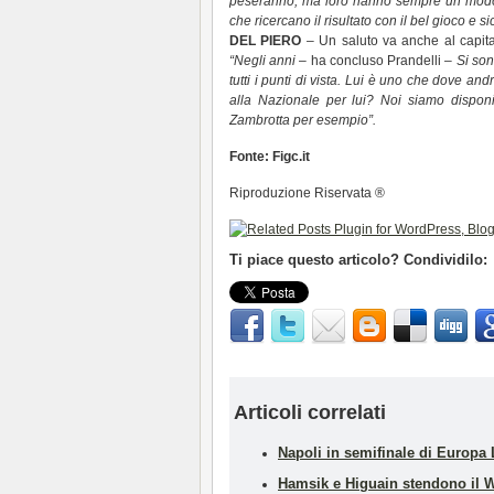
peseranno, ma loro hanno sempre un modo di
che ricercano il risultato con il bel gioco e s
DEL PIERO
– Un saluto va anche al capita
“Negli anni
– ha concluso Prandelli –
Si son
tutti i punti di vista. Lui è uno che dove and
alla Nazionale per lui? Noi siamo disponi
Zambrotta per esempio”.
Fonte: Figc.it
Riproduzione Riservata ®
Ti piace questo articolo? Condividilo:
Articoli correlati
Napoli in semifinale di Europ
Hamsik e Higuain stendono il W