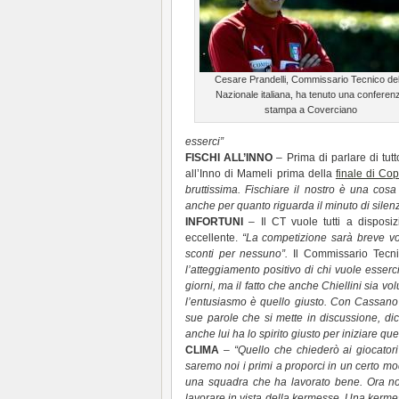
Cesare Prandelli, Commissario Tecnico del
Nazionale italiana, ha tenuto una conferen
stampa a Coverciano
esserci”
FISCHI ALL’INNO
– Prima di parlare di tutto
all’Inno di Mameli prima della
finale di Cop
bruttissima. Fischiare il nostro è una cos
anche per quanto riguarda il minuto di silen
INFORTUNI
– Il CT vuole tutti a disposi
eccellente.
“La competizione sarà breve vog
sconti per nessuno”.
Il Commissario Tecni
l’atteggiamento positivo di chi vuole esser
giorni, ma il fatto che anche Chiellini sia vo
l’entusiasmo è quello giusto. Con Cassano
sue parole che si mette in discussione, di
anche lui ha lo spirito giusto per iniziare qu
CLIMA
–
“Quello che chiederò ai giocatori
saremo noi i primi a proporci in un certo mod
una squadra che ha lavorato bene. Ora non
lavorare in vista della kermesse. Una kerme