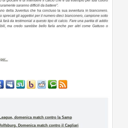
 giocare e di intendere il calcio che è da esempio per tutti coloro
icuramente saranno difficili da battere”.
no della Juventus che ha concluso la sua avventura in bianconero.
o sprecati gli aggettivi per il numero dieci bianconero, campione sotto
rà farà da testimonial a questo tipo di calcio. Fare una partita di addio
bili, ma credo sarebbe bello farla anche per altri come Gattuso o
a League, domenica match contro la Samp
olfsburg. Domenica match contro il Cagliari