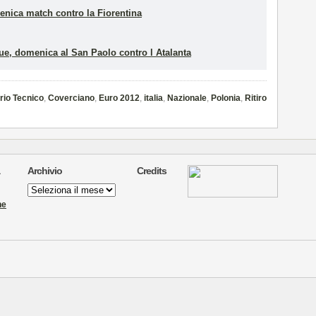
enica match contro la Fiorentina
ue, domenica al San Paolo contro l Atalanta
io Tecnico
,
Coverciano
,
Euro 2012
,
italia
,
Nazionale
,
Polonia
,
Ritiro
Archivio
Credits
Archivio
ne