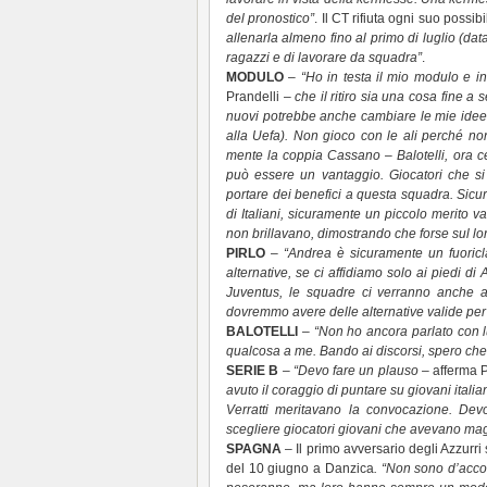
del pronostico”
. Il CT rifiuta ogni suo possi
allenarla almeno fino al primo di luglio (da
ragazzi e di lavorare da squadra”
.
MODULO
–
“Ho in testa il mio modulo e i
Prandelli –
che il ritiro sia una cosa fine a 
nuovi potrebbe anche cambiare le mie idee p
alla Uefa). Non gioco con le ali perché no
mente la coppia Cassano – Balotelli, ora ce
può essere un vantaggio. Giocatori che 
portare dei benefici a questa squadra. Sic
di Italiani, sicuramente un piccolo merito
non brillavano, dimostrando che forse sul lo
PIRLO
–
“Andrea è sicuramente un fuoricla
alternative, se ci affidiamo solo ai piedi d
Juventus, le squadre ci verranno anche a
dovremmo avere delle alternative valide per 
BALOTELLI
–
“Non ho ancora parlato con l
qualcosa a me. Bando ai discorsi, spero che 
SERIE B
–
“Devo fare un plauso
– afferma P
avuto il coraggio di puntare su giovani itali
Verratti meritavano la convocazione. Dev
scegliere giocatori giovani che avevano mag
SPAGNA
– Il primo avversario degli Azzurr
del 10 giugno a Danzica
. “Non sono d’acco