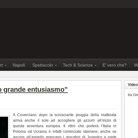
rt
Napoli
Spettacolo
Tech & Scienze
E’ vero che?
W
Video
do grande entusiasmo”
Ira G
A Coverciano dopo la scrosciante pioggia della mattinata
arriva anche il sole ad accogliere gli azzurri all’inizio di
questa avventura europea. Il ritiro che porterà l’Italia in
Polonia ed Ucraina è infatti cominciato stamane, anche se
ancora all’appello mancano i giocatori di Juventus a parte