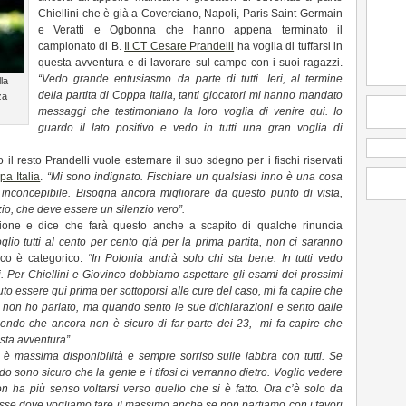
Chiellini che è già a Coverciano, Napoli, Paris Saint Germain
e Veratti e Ogbonna che hanno appena terminato il
campionato di B.
Il CT Cesare Prandelli
ha voglia di tuffarsi in
questa avventura e di lavorare sul campo con i suoi ragazzi.
“Vedo grande entusiasmo da parte di tutti. Ieri, al termine
la
della partita di Coppa Italia, tanti giocatori mi hanno mandato
za
messaggi che testimoniano la loro voglia di venire qui. Io
guardo il lato positivo e vedo in tutti una gran voglia di
 il resto Prandelli vuole esternare il suo sdegno per i fischi riservati
pa Italia
.
“Mi sono indignato. Fischiare un qualsiasi inno è una cosa
a inconcepibile. Bisogna ancora migliorare da questo punto di vista,
zio, che deve essere un silenzio vero”.
zione e dice che farà questo anche a scapito di qualche rinuncia
lio tutti al cento per cento già per la prima partita, non ci saranno
co è categorico:
“In Polonia andrà solo chi sta bene. In tutti vedo
ci. Per Chiellini e Giovinco dobbiamo aspettare gli esami dei prossimi
luto essere qui prima per sottoporsi alle cure del caso, mi fa capire che
 non ho parlato, ma quando sento le sue dichiarazioni e sento dalle
cendo che ancora non è sicuro di far parte dei 23, mi fa capire che
esta avventura”.
 è massima disponibilità e sempre sorriso sulle labbra con tutti. Se
o sono sicuro che la gente e i tifosi ci verranno dietro. Voglio vedere
 ha più senso voltarsi verso quello che si è fatto. Ora c’è solo da
sse dove vogliamo fare il massimo anche se non partiamo con i favori