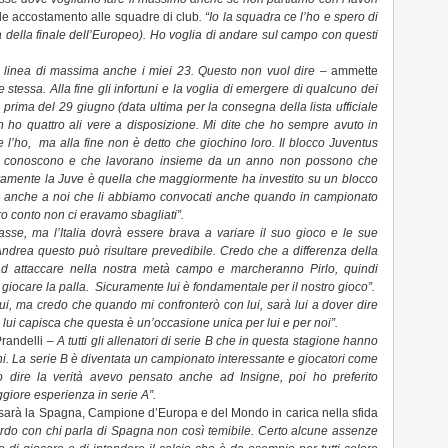
bile accostamento alle squadre di club
. “Io la squadra ce l’ho e spero di
ta della finale dell’Europeo). Ho voglia di andare sul campo con questi
n linea di massima anche i miei 23. Questo non vuol dire
– ammette
se stessa. Alla fine gli infortuni e la voglia di emergere di qualcuno dei
rima del 29 giugno (data ultima per la consegna della lista ufficiale
n ho quattro ali vere a disposizione. Mi dite che ho sempre avuto in
 l’ho, ma alla fine non è detto che giochino loro. Il blocco Juventus
si conoscono e che lavorano insieme da un anno non possono che
uramente la Juve è quella che maggiormente ha investito su un blocco
 va anche a noi che li abbiamo convocati anche quando in campionato
ro conto non ci eravamo sbagliati”.
sse, ma l’Italia dovrà essere brava a variare il suo gioco e le sue
i Andrea questo può risultare prevedibile. Credo che a differenza della
d attaccare nella nostra metà campo e marcheranno Pirlo, quindi
giocare la palla. Sicuramente lui è fondamentale per il nostro gioco”.
ui, ma credo che quando mi confronterò con lui, sarà lui a dover dire
lui capisca che questa è un’occasione unica per lui e per noi”.
randelli –
A tutti gli allenatori di serie B che in questa stagione hanno
ani. La serie B è diventata un campionato interessante e giocatori come
o dire la verità avevo pensato anche ad Insigne, poi ho preferito
giore esperienza in serie A”.
i sarà la Spagna, Campione d’Europa e del Mondo in carica nella sfida
rdo con chi parla di Spagna non così temibile. Certo alcune assenze