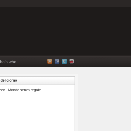
ho’s who
 del giorno
reen - Mondo senza regole