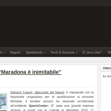
rt
Napoli
Spettacolo
Tech & Scienze
E’ vero che?
W
Video
“Maradona è inimitabile”
Ira G
Edinson Cavani, attaccante del Napoli
, è impegnato con la
Nazionale uruguaiana per le qualificazioni ai prossimi
Mondiali. Il bomber azzurro ha rilasciato un’intervista
all’emittente
SportsCenter:
“E’ stata una grande impresa
arrivare ai quarti con la Celeste al Mondiale 2010. Ci