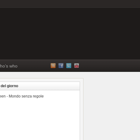
ho’s who
 del giorno
reen - Mondo senza regole