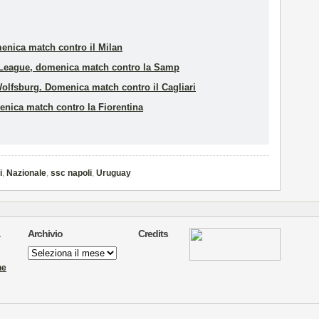
enica match contro il Milan
a League, domenica match contro la Samp
olfsburg. Domenica match contro il Cagliari
enica match contro la Fiorentina
i
,
Nazionale
,
ssc napoli
,
Uruguay
Archivio
Credits
Archivio
ne