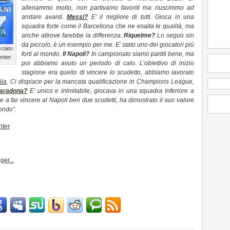
allenammo molto, non partivamo favoriti ma riuscimmo ad
andare avanti.
Messi?
E’ il migliore di tutti. Gioca in una
squadra forte come il Barcellona che ne esalta le qualità, ma
anche altrove farebbe la differenza
.
Riquelme?
Lo seguo sin
da piccolo, è un esempio per me. E’ stato uno dei giocatori più
sciato
forti al mondo.
Il Napoli?
In campionato siamo partiti bene, ma
enter
poi abbiamo avuto un periodo di calo. L’obiettivo di inizio
stagione era quello di vincere lo scudetto, abbiamo lavorato
lia
. Ci dispiace per la mancata qualificazione in Champions League,
aradona?
E’ unico e inimitabile, giocava in una squadra inferiore a
 a far vincere al Napoli ben due scudetti, ha dimostrato il suo valore
mondo”.
nter