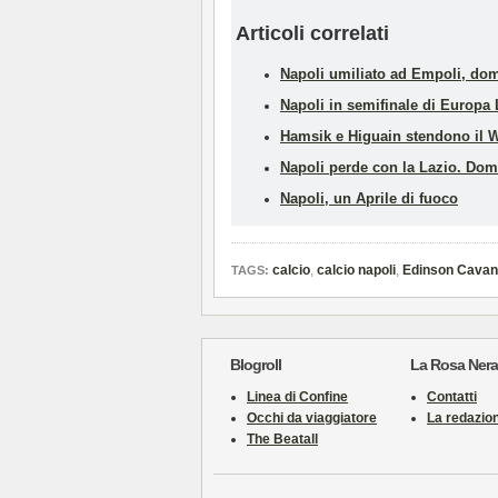
Articoli correlati
Napoli umiliato ad Empoli, dom
Napoli in semifinale di Europ
Hamsik e Higuain stendono il W
Napoli perde con la Lazio. Dom
Napoli, un Aprile di fuoco
calcio
,
calcio napoli
,
Edinson Cavan
TAGS:
Blogroll
La Rosa Nera
Linea di Confine
Contatti
Occhi da viaggiatore
La redazio
The Beatall