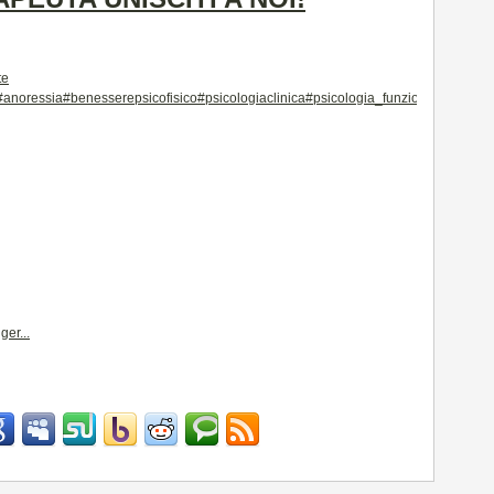
te
#anoressia
#benesserepsicofisico
#psicologiaclinica
#psicologia_funzionale
#disturb