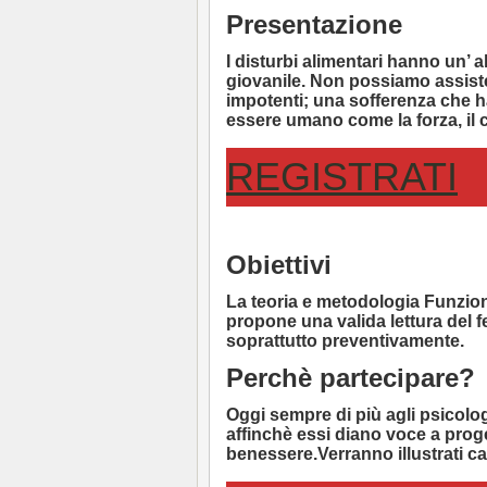
Presentazione
I
disturbi alimentari
hanno un’ al
giovanile. Non possiamo assister
impotenti; una sofferenza che 
essere umano come la forza, il co
REGISTRATI
Obiettivi
La
teoria e metodologia Funzio
propone una valida lettura del
soprattutto preventivamente.
Perchè partecipare?
Oggi sempre di più agli psicolog
affinchè essi diano voce a proget
benessere.
Verranno illustrati cas