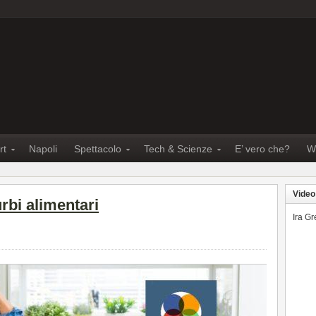
rt
Napoli
Spettacolo
Tech & Scienze
E’ vero che?
W
Video
rbi alimentari
Ira G