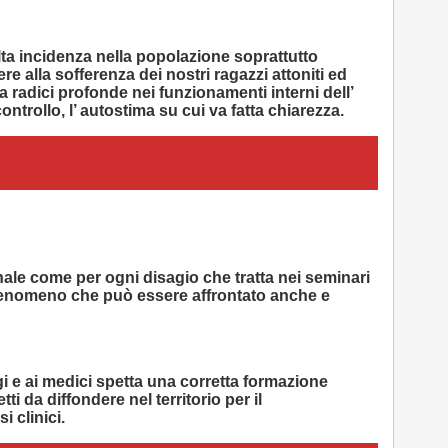
ta incidenza nella popolazione soprattutto
e alla sofferenza dei nostri ragazzi attoniti ed
ha
radici profonde nei funzionamenti
interni dell’
ntrollo, l’ autostima su cui va fatta chiarezza.
nale
come per ogni disagio che tratta nei seminari
 fenomeno che può essere affrontato anche e
i e ai medici spetta una corretta formazione
ti da diffondere nel territorio per il
i clinici
.