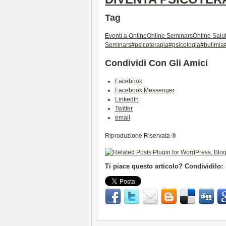
Tag
Eventi a Online
Online Seminars
Online Salu
Seminars
#psicoterapia
#psicologia
#bulimia
Condividi Con Gli Amici
Facebook
Facebook Messenger
LinkedIn
Twitter
email
Riproduzione Riservata ®
Ti piace questo articolo? Condividilo: