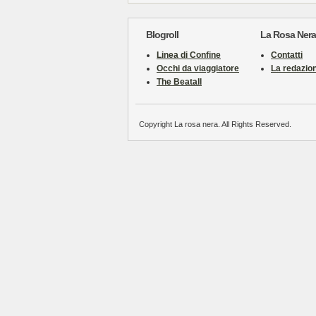
Blogroll
La Rosa Nera
Linea di Confine
Contatti
Occhi da viaggiatore
La redazio
The Beatall
Copyright La rosa nera. All Rights Reserved.