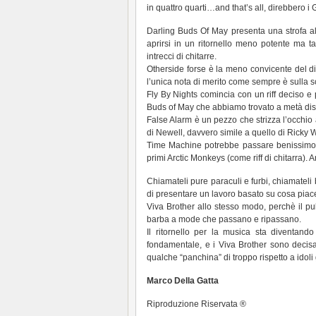
in quattro quarti…and that’s all, direbbero i 
Darling Buds Of May presenta una strofa all
aprirsi in un ritornello meno potente ma tan
intrecci di chitarre.
Otherside forse è la meno convicente del d
l’unica nota di merito come sempre è sulla sce
Fly By Nights comincia con un riff deciso e
Buds of May che abbiamo trovato a metà dis
False Alarm è un pezzo che strizza l’occhio 
di Newell, davvero simile a quello di Ricky W
Time Machine potrebbe passare benissimo 
primi Arctic Monkeys (come riff di chitarra). 
Chiamateli pure paraculi e furbi, chiamateli 
di presentare un lavoro basato su cosa piace
Viva Brother allo stesso modo, perchè il pubb
barba a mode che passano e ripassano.
Il ritornello per la musica sta diventand
fondamentale, e i Viva Brother sono decisam
qualche “panchina” di troppo rispetto a idoli 
Marco Della Gatta
Riproduzione Riservata ®