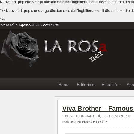
Nuovo brit-pop che scorga direttamente dall’Inghilterra con il disco d’esordio dei V
" />
Nuovo brit-pop che scorga direttamente dall’Inghilterra con il disco d’esordio d
" />
venerdì 7 Agosto 2026 - 22:12 PM
Home
Editoriale
Attualità
Spo
Viva Brother – Famous
–
POSTED ON MARTEDÌ, 6 SETTEMBRE 2011
POSTED IN:
PIANO E FORTE