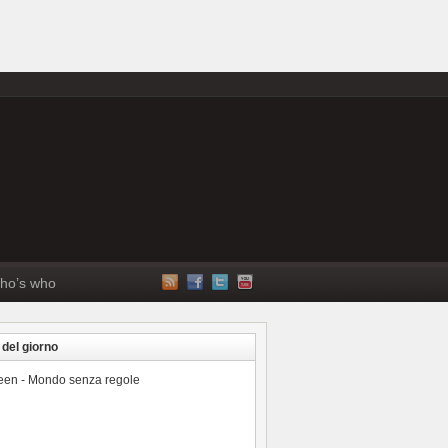
ho’s who
 del giorno
reen - Mondo senza regole