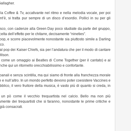
Gallagher.
a Coffee & Tv, accativante nel ritmo e nella melodia vocale, per poi
t’è, si tratta pur sempre di un disco d’esordio. Pollici in su per gli
isco, con cadenze alla Green Day poco studiate da parte del gruppo,
lta dell’effetto per le chitarre, decisamente “nineties”.
 pop, e scorre piacevolmente nonostante sia piuttosto simile a Darling
co.
al pop dei Kaiser Chiefs, sia per l’andatura che per il modo di cantare
ilson.
come un omaggio ai Beatles di Come Together (per il cantato) e ai
Anche qui un ritornello orecchiabilissimo e confortante.
banali e senza scintilla, ma qui siamo di fronte alla franchezza morale
 e null’altro. In un mondo perfetto devono poter coesistere Vaccines e
lico, il vero fruitore della musica, è vasto più di quanto si creda, in
o un pò come il vecchio trequartista nel calcio. Bello ma non più
ente dei trequartisti che si faranno, nonostante le prime critiche e
già consacrati.