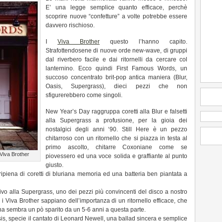
E’ una legge semplice quanto efficace, perchè
scoprire nuove “confetture” a volte potrebbe essere
davvero rischioso.
I
Viva Brother
questo l’hanno capito.
Strafottendosene di nuove orde new-wave, di gruppi
dal riverbero facile e dai ritornelli da cercare col
lanternino. Ecco quindi First Famous Words, un
succoso concentrato brit-pop antica maniera (Blur,
Oasis, Supergrass), dieci pezzi che non
sfigurerebbero come singoli.
New Year’s Day raggruppa coretti alla Blur e falsetti
alla Supergrass a profusione, per la gioia dei
nostalgici degli anni ‘90. Still Here è un pezzo
chitarroso con un ritornello che si piazza in testa al
primo ascolto, chitarre Coxoniane come se
 Viva Brother
piovessero ed una voce solida e graffiante al punto
giusto.
piena di coretti di bluriana memoria ed una batteria ben piantata a
vo alla Supergrass, uno dei pezzi più convincenti del disco a nostro
i Viva Brother sappiano dell’importanza di un ritornello efficace, che
a sembra un pò sparito da un 5-6 anni a questa parte.
is, specie il cantato di Leonard Newell, una ballad sincera e semplice