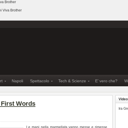
iva Brother
ei Viva Brother
rt
Napoli
Spettacolo
Tech & Scienze
E’ vero che?
W
Video
 First Words
Ira G
Le mani nella marmellata vanno messe e rimesse.