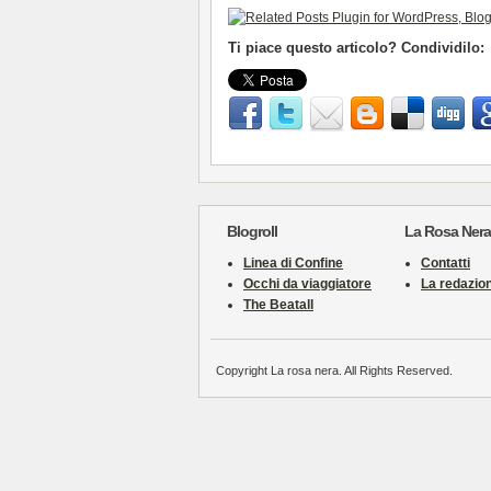
Ti piace questo articolo? Condividilo:
Blogroll
La Rosa Nera
Linea di Confine
Contatti
Occhi da viaggiatore
La redazio
The Beatall
Copyright La rosa nera. All Rights Reserved.