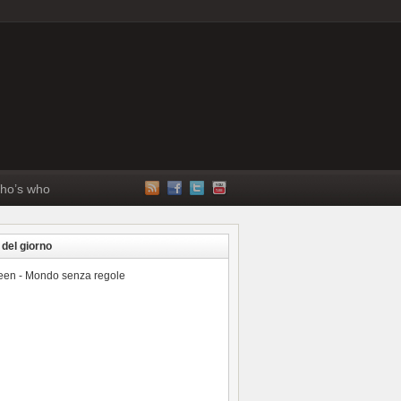
ho’s who
 del giorno
reen - Mondo senza regole