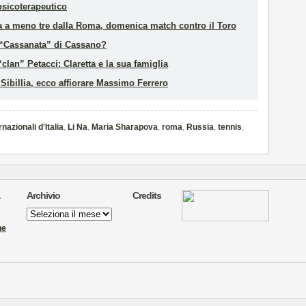
psicoterapeutico
ta a meno tre dalla Roma, domenica match contro il Toro
a “Cassanata” di Cassano?
clan” Petacci: Claretta e la sua famiglia
ibillia, ecco affiorare Massimo Ferrero
rnazionali d'Italia
,
Li Na
,
Maria Sharapova
,
roma
,
Russia
,
tennis
,
Archivio
Credits
Archivio
ne