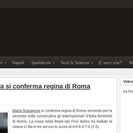
rt
Napoli
Spettacolo
Tech & Scienze
E’ vero che?
W
Video
a si conferma regina di Roma
Ira G
Maria Sharapova
si conferma regina di Roma vincendo per la
seconda volta consecutiva gli Internazionali d’Italia femminili
di tennis. La russa nella finale del Foro Italico ha battuto la
cinese Li Na in tre set con lo score di 4-6 6-4 7-6 (7-5).