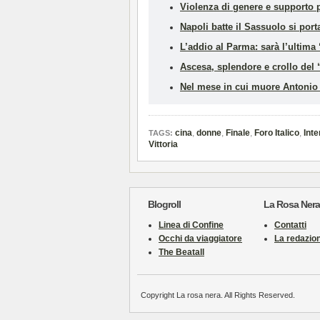
Violenza di genere e supporto 
Napoli batte il Sassuolo si por
L’addio al Parma: sarà l’ultim
Ascesa, splendore e crollo del “
Nel mese in cui muore Antonio S
cina
,
donne
,
Finale
,
Foro Italico
,
Inte
TAGS:
Vittoria
Blogroll
La Rosa Nera
Linea di Confine
Contatti
Occhi da viaggiatore
La redazio
The Beatall
Copyright La rosa nera. All Rights Reserved.