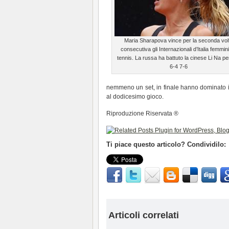
Maria Sharapova vince per la seconda vol
consecutiva gli Internazionali d’Italia femminil
tennis. La russa ha battuto la cinese Li Na pe
6-4 7-6
nemmeno un set, in finale hanno dominato i
al dodicesimo gioco.
Riproduzione Riservata ®
Ti piace questo articolo? Condividilo:
Articoli correlati