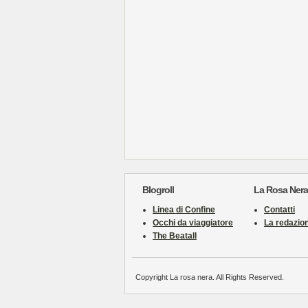
Blogroll
La Rosa Nera
Linea di Confine
Contatti
Occhi da viaggiatore
La redazio
The Beatall
Copyright La rosa nera. All Rights Reserved.