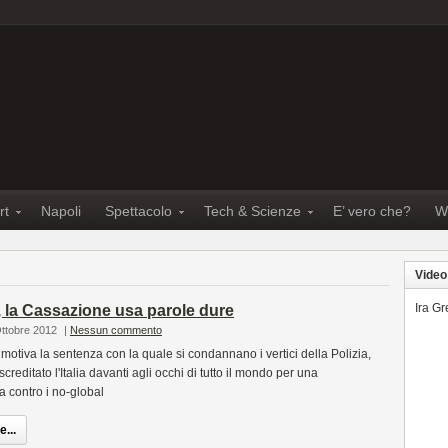
rt
Napoli
Spettacolo
Tech & Scienze
E’ vero che?
W
Video
Ira G
 la Cassazione usa parole dure
Ottobre 2012
|
Nessun commento
motiva la sentenza con la quale si condannano i vertici della Polizia,
screditato l'Italia davanti agli occhi di tutto il mondo per una
za contro i no-global
...