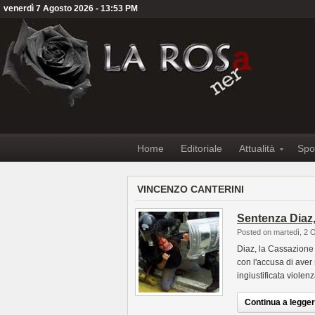
venerdì 7 Agosto 2026 - 13:53 PM
Home
Editoriale
Attualità
Spo
VINCENZO CANTERINI
Sentenza Diaz,
Posted on martedì, 2 
Diaz, la Cassazione 
con l'accusa di aver 
ingiustificata violen
Continua a leggere