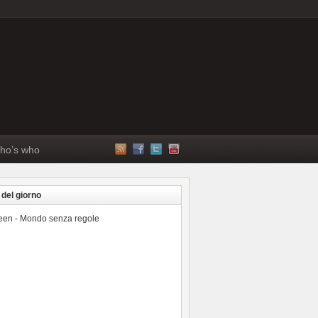
ho’s who
 del giorno
reen - Mondo senza regole