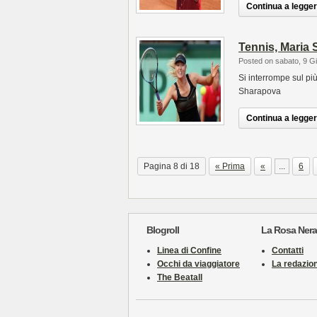
Continua a leggere
Tennis, Maria 
Posted on sabato, 9 G
Si interrompe sul più
Sharapova
Continua a leggere
Pagina 8 di 18
« Prima
«
...
6
Blogroll
La Rosa Nera
Linea di Confine
Contatti
Occhi da viaggiatore
La redazio
The Beatall