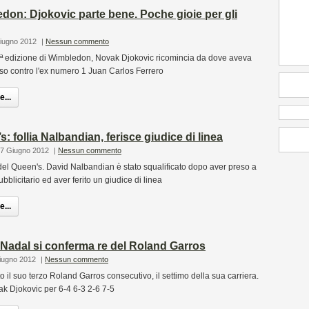
don: Djokovic parte bene. Poche gioie per gli
Giugno 2012
|
Nessun commento
26ª edizione di Wimbledon, Novak Djokovic ricomincia da dove aveva
sso contro l'ex numero 1 Juan Carlos Ferrero
...
: follia Nalbandian, ferisce giudice di linea
17 Giugno 2012
|
Nessun commento
el Queen's. David Nalbandian è stato squalificato dopo aver preso a
ubblicitario ed aver ferito un giudice di linea
...
 Nadal si conferma re del Roland Garros
Giugno 2012
|
Nessun commento
 il suo terzo Roland Garros consecutivo, il settimo della sua carriera.
vak Djokovic per 6-4 6-3 2-6 7-5