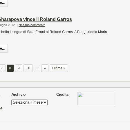
...
Sharapova vince il Roland Garros
iugno 2012
|
Nessun commento
 bello il sogno di Sara Errani al Roland Garros. A Parigi trionfa Maria
...
7
8
9
10
...
»
Ultima »
Archivio
Credits
Archivio
ne