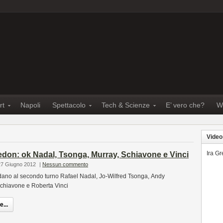
rt
Napoli
Spettacolo
Tech & Scienze
E’ vero che?
W
Video
Ira G
don: ok Nadal, Tsonga, Murray, Schiavone e Vinci
27 Giugno 2012
|
Nessun commento
no al secondo turno Rafael Nadal, Jo-Wilfred Tsonga, Andy
chiavone e Roberta Vinci
...