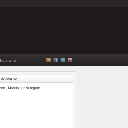
ho’s who
 del giorno
reen - Mondo senza regole