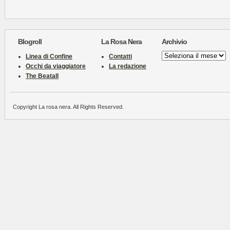
Blogroll
La Rosa Nera
Archivio
Archivio
Linea di Confine
Contatti
Occhi da viaggiatore
La redazione
The Beatall
Copyright La rosa nera. All Rights Reserved.