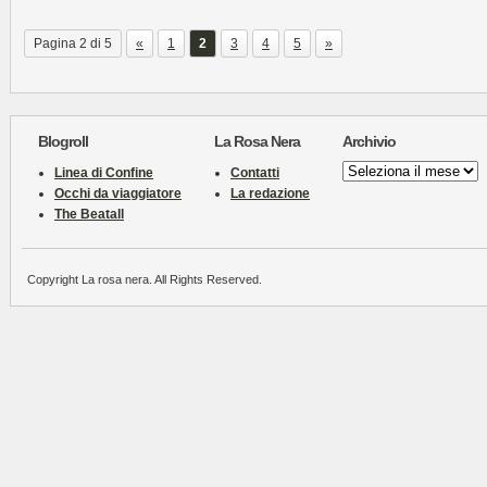
Pagina 2 di 5
«
1
2
3
4
5
»
Blogroll
La Rosa Nera
Archivio
Archivio
Linea di Confine
Contatti
Occhi da viaggiatore
La redazione
The Beatall
Copyright La rosa nera. All Rights Reserved.