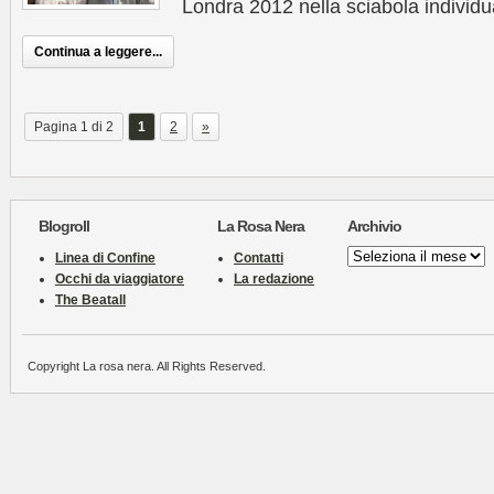
Londra 2012 nella sciabola individ
Continua a leggere...
Pagina 1 di 2
1
2
»
Blogroll
La Rosa Nera
Archivio
Archivio
Linea di Confine
Contatti
Occhi da viaggiatore
La redazione
The Beatall
Copyright La rosa nera. All Rights Reserved.