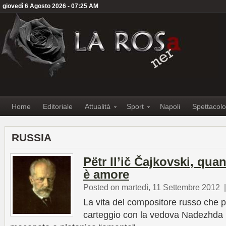
giovedì 6 Agosto 2026 - 07:25 AM
Home
Editoriale
Attualità
Sport
Napoli
Spettacolo
RUSSIA
Pëtr Il’ič Čajkovski, qu
è amore
Posted on martedì, 11 Settembre 2012
La vita del compositore russo che pe
carteggio con la vedova Nadezhda 