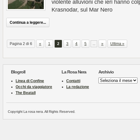
violente alluvioni che ieri hanno col
Krasnodar, sul Mar Nero
Continua a leggere...
Pagina 2 di 6
«
1
2
3
4
5
...
»
Ultima »
Blogroll
La Rosa Nera
Archivio
Archivio
Linea di Confine
Contatti
Occhi da viaggiatore
La redazione
The Beatall
Copyright La rosa nera. All Rights Reserved.