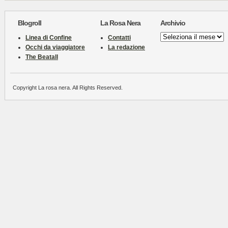
Blogroll
La Rosa Nera
Archivio
Archivio
Linea di Confine
Contatti
Occhi da viaggiatore
La redazione
The Beatall
Copyright La rosa nera. All Rights Reserved.