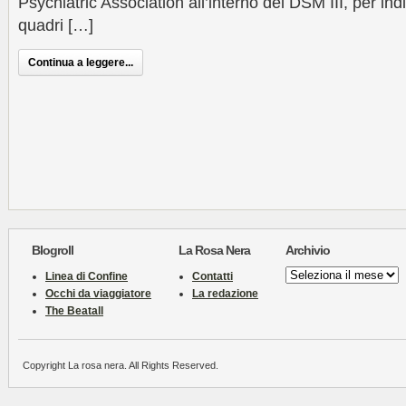
Psychiatric Association all’interno del DSM III, per indi
quadri […]
Continua a leggere...
Blogroll
La Rosa Nera
Archivio
Archivio
Linea di Confine
Contatti
Occhi da viaggiatore
La redazione
The Beatall
Copyright La rosa nera. All Rights Reserved.