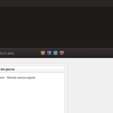
ho’s who
 del giorno
reen - Mondo senza regole