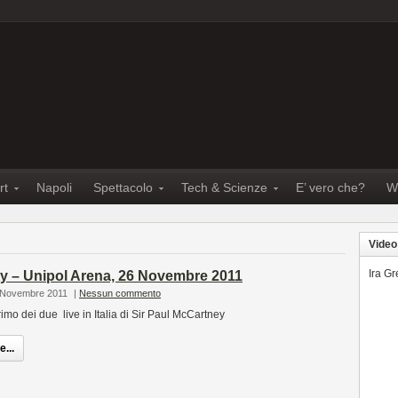
rt
Napoli
Spettacolo
Tech & Scienze
E’ vero che?
W
Video
Ira G
y – Unipol Arena, 26 Novembre 2011
9 Novembre 2011
|
Nessun commento
imo dei due live in Italia di Sir Paul McCartney
...