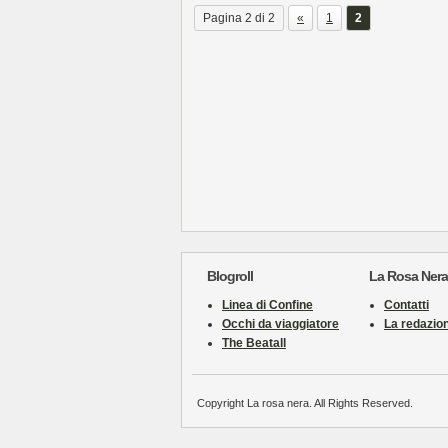
Pagina 2 di 2
«
1
2
Blogroll
La Rosa Nera
Linea di Confine
Contatti
Occhi da viaggiatore
La redazio
The Beatall
Copyright La rosa nera. All Rights Reserved.