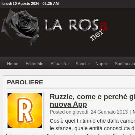
lunedì 10 Agosto 2026 - 02:25 AM
Home
Editoriale
Attualità
Sport
Napoli
Spettacolo
PAROLIERE
Ruzzle, come e perchè g
nuova App
Posted on giovedì, 24 Gennaio 2013
|
Cos’è quel tintinnio che dalla came
le stanze, quale entità conosciuta d