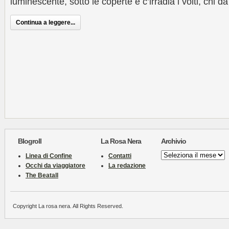
luminescente, sotto le coperte e c’irradia i volti, chi 
Continua a leggere...
Blogroll
La Rosa Nera
Archivio
Archivio
Linea di Confine
Contatti
Occhi da viaggiatore
La redazione
The Beatall
Copyright La rosa nera. All Rights Reserved.