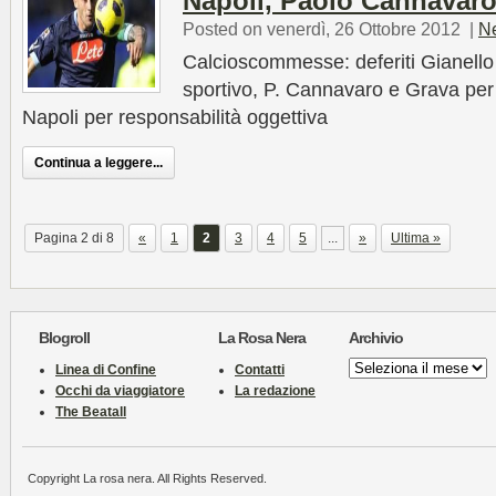
Napoli, Paolo Cannavaro
Posted on venerdì, 26 Ottobre 2012
|
N
Calcioscommesse: deferiti Gianello e
sportivo, P. Cannavaro e Grava per
Napoli per responsabilità oggettiva
Continua a leggere...
Pagina 2 di 8
«
1
2
3
4
5
...
»
Ultima »
Blogroll
La Rosa Nera
Archivio
Archivio
Linea di Confine
Contatti
Occhi da viaggiatore
La redazione
The Beatall
Copyright La rosa nera. All Rights Reserved.