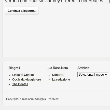
Verona con Paul McCartney e l'eredità dei Beatles: il 
Continua a leggere...
Blogroll
La Rosa Nera
Archivio
Archivio
Linea di Confine
Contatti
Occhi da viaggiatore
La redazione
The Beatall
Copyright La rosa nera. All Rights Reserved.