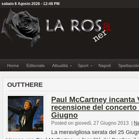
sabato 8 Agosto 2026 - 12:48 PM
Home
Editoriale
Attualità
Sport
Napoli
Spettacolo
OUTTHERE
Paul McCartney incanta 
recensione del concerto 
Giugno
Posted on giovedì, 27 Giugno 2013
|
N
La meravigliosa serata del 25 Giugn