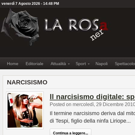
venerdì 7 Agosto 2026 - 14:48 PM
Home
Editoriale
Attualità
Sport
Napoli
Spettacolo
NARCISISMO
Il narcisismo digitale: s
Posted on mercoledì, 29 Dicembre 201
Il termine narcisismo deriva dal mit
di Tespi, figlio della ninfa Liriope...
Continua a leggere...