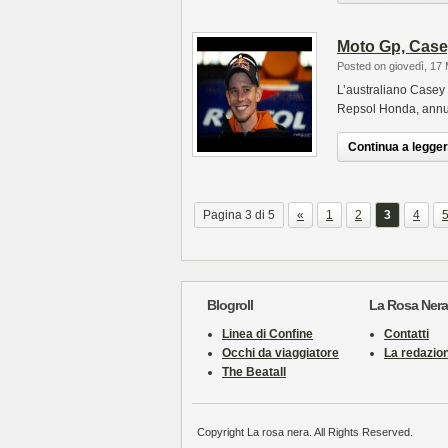
Moto Gp, Casey 
Posted on giovedì, 17
L’australiano Casey 
Repsol Honda, annunc
Continua a leggere
Pagina 3 di 5
«
1
2
3
4
Blogroll
La Rosa Nera
Linea di Confine
Contatti
Occhi da viaggiatore
La redazio
The Beatall
Copyright La rosa nera. All Rights Reserved.