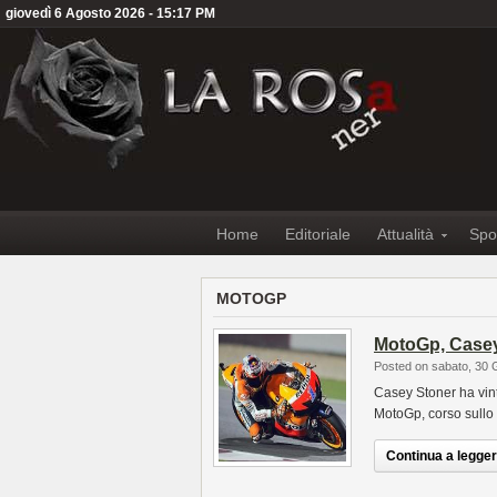
giovedì 6 Agosto 2026 - 15:17 PM
Home
Editoriale
Attualità
Spo
MOTOGP
MotoGp, Casey
Posted on sabato, 30 
Casey Stoner ha vin
MotoGp, corso sullo 
Continua a leggere