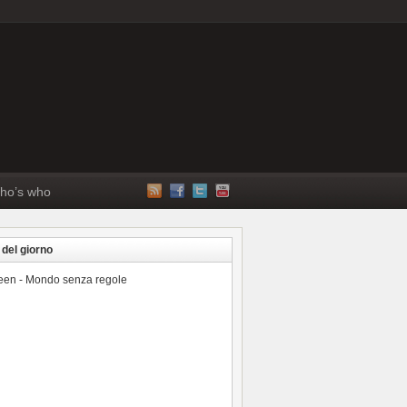
ho’s who
 del giorno
reen - Mondo senza regole