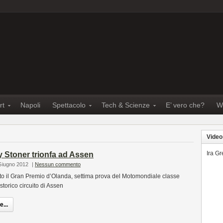
rt
Napoli
Spettacolo
Tech & Scienze
E’ vero che?
W
Video
Ira G
 Stoner trionfa ad Assen
Giugno 2012
|
Nessun commento
to il Gran Premio d’Olanda, settima prova del Motomondiale classe
storico circuito di Assen
...