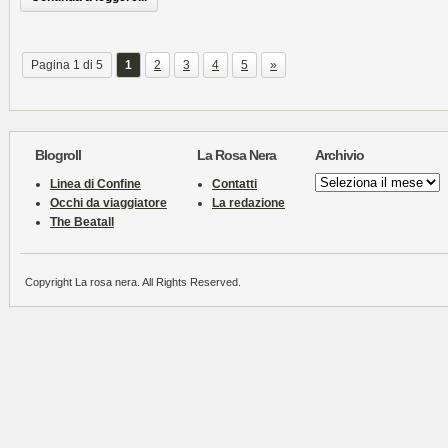
Pagina 1 di 5
1
2
3
4
5
»
Blogroll
La Rosa Nera
Archivio
Archivio
Linea di Confine
Contatti
Occhi da viaggiatore
La redazione
The Beatall
Copyright La rosa nera. All Rights Reserved.