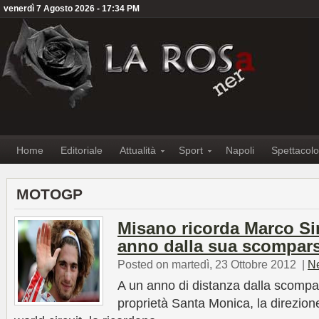
venerdì 7 Agosto 2026 - 17:34 PM
Home
Editoriale
Attualità
Sport
Napoli
Spettacolo
MOTOGP
Misano ricorda Marco Si
anno dalla sua scompar
Posted on martedì, 23 Ottobre 2012
|
N
A un anno di distanza dalla scompar
proprietà Santa Monica, la direzion