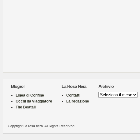
Blogroll
La Rosa Nera
Archivio
Archivio
Linea di Confine
Contatti
Occhi da viaggiatore
La redazione
The Beatall
Copyright La rosa nera. All Rights Reserved.