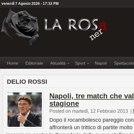
venerdì 7 Agosto 2026 - 17:32 PM
Home
Editoriale
Attualità
Sport
Napoli
Spettacolo
DELIO ROSSI
Napoli, tre match che v
stagione
Posted on martedì, 12 Febbraio 2013
|
Dopo il rocambolesco pareggio contr
affronterà un trittico di partite mol