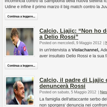
incomincia contro la Sampdoria della nuova stellina Ica
Udine e infine il primo marzo il big match contro la J
Continua a leggere...
Calcio, Ljajic: “Non ho d
a Delio Rossi”
Posted on mercoledì, 9 Maggio 2012
|
In un'intervista a
Violachannel,
Ade
aver insultato Delio Rossi e la sua 
Continua a leggere...
Calcio, il padre di Ljajic
denuncerà Rossi
Posted on sabato, 5 Maggio 2012
|
Nes
La famiglia dell'attaccante serbo de
non sporgera' denuncia nei confronti