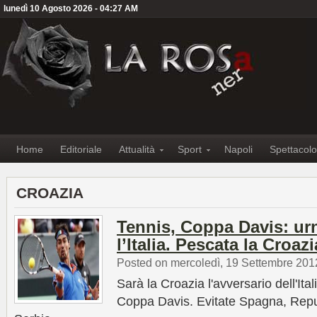
lunedì 10 Agosto 2026 - 04:27 AM
Home
Editoriale
Attualità
Sport
Napoli
Spettacolo
CROAZIA
Tennis, Coppa Davis: ur
l’Italia. Pescata la Croaz
Posted on mercoledì, 19 Settembre 201
Sarà la Croazia l'avversario dell'Ita
Coppa Davis. Evitate Spagna, Repu