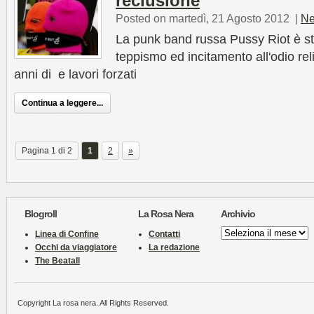
reclusione
Posted on martedì, 21 Agosto 2012
|
Ne
La punk band russa Pussy Riot è sta
teppismo ed incitamento all'odio re
anni di e lavori forzati
Continua a leggere...
Pagina 1 di 2
1
2
»
Blogroll
La Rosa Nera
Archivio
Archivio
Linea di Confine
Contatti
Occhi da viaggiatore
La redazione
The Beatall
Copyright La rosa nera. All Rights Reserved.