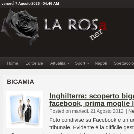
venerdì 7 Agosto 2026 - 04:46 AM
Home
Editoriale
Attualità
Sport
Napoli
Spettacolo
BIGAMIA
Inghilterra: scoperto bi
facebook, prima moglie 
Posted on martedì, 21 Agosto 2012
|
Ne
Foto condivise su Facebook e un u
tribunale. Evidente è la difficile ge