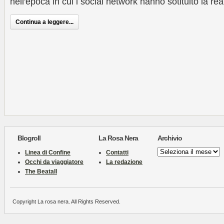
nell'epoca in cui i social network hanno sotituito la rea
Continua a leggere...
Blogroll
La Rosa Nera
Archivio
Archivio
Linea di Confine
Contatti
Occhi da viaggiatore
La redazione
The Beatall
Copyright La rosa nera. All Rights Reserved.