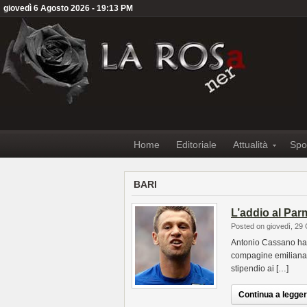
giovedì 6 Agosto 2026 - 19:13 PM
Home
Editoriale
Attualità
Spo
BARI
L’addio al Par
Posted on giovedì, 29
Antonio Cassano ha 
compagine emiliana è
stipendio ai […]
Continua a leggere