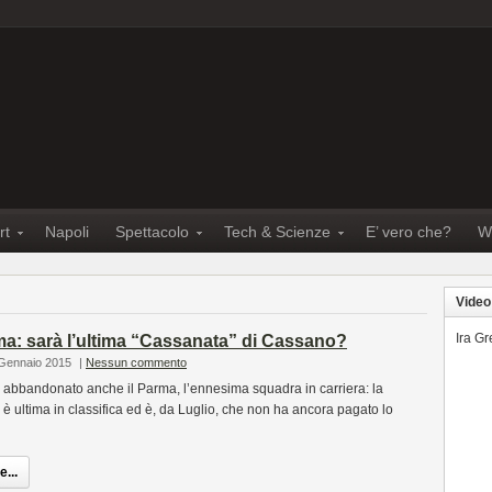
rt
Napoli
Spettacolo
Tech & Scienze
E’ vero che?
W
Video
Ira G
ma: sarà l’ultima “Cassanata” di Cassano?
 Gennaio 2015
|
Nessun commento
abbandonato anche il Parma, l’ennesima squadra in carriera: la
 ultima in classifica ed è, da Luglio, che non ha ancora pagato lo
...