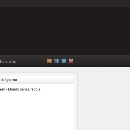
ho’s who
 del giorno
reen - Mondo senza regole