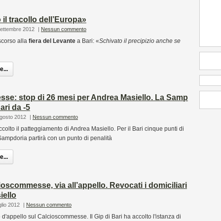
 il tracollo dell’Europa»
Settembre 2012
|
Nessun commento
scorso alla
fiera del Levante
a Bari: «
Schivato il precipizio anche se
...
se: stop di 26 mesi per Andrea Masiello. La Samp
Bari da -5
Agosto 2012
|
Nessun commento
colto il patteggiamento di Andrea Masiello. Per il Bari cinque punti di
ampdoria partirà con un punto di penalità
...
oscommesse, via all’appello. Revocati i domiciliari
iello
glio 2012
|
Nessun commento
o d'appello sul Calcioscommesse. Il Gip di Bari ha accolto l'istanza di