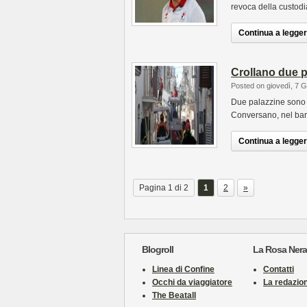
revoca della custodi
Continua a leggere
Crollano due p
Posted on giovedì, 7 
Due palazzine sono 
Conversano, nel bares
Continua a leggere
Pagina 1 di 2
1
2
»
Blogroll
La Rosa Nera
Linea di Confine
Contatti
Occhi da viaggiatore
La redazio
The Beatall