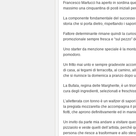
Francesco Martucci ha aperto in sordina ques
massimo una cinquantina di posti iniziali pe
La componente fondamentale del successo d
storia che si porta dietro, rispettando i sapori
Fattore determinante rimane quindi la curiosit
promozionale sempre fresca e “sul pezzo” d
Uno starter da menzione speciale è la monta
pomodoro.
Un fritto mai unto e sempre gradevole accom
di casa, ai tegami di terracotta, al camino, al
che si riunisce la domenica a pranzo dopo un
La Bufala, regina delle Margherite, è un trio
cura degli ingredienti, selezionati e freschiss
L’alletterata con tonno è un waltzer di sapori
la pregiata mozzarella che accompagna il piat
fiotti, che aprono definitivamente ed in man
Un invito da parte mia andare a visitare que
pizzaiolo e veste quelli dell’artista, perchè 
persona che riesce a trasformare e allo stes