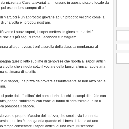
ta pizzeria a Caserta svariati anni orsono in questo piccolo locale da
r poi espandersi sempre di più.
i Martucci è un approccio giovane ad un prodotto vecchio come la
 di una volta e i prodotti nostrani.
à verso i nuovi sapori, il saper mettersi in gioco e un’attività
ei socials più seguiti come Facebook e Instagram.
nara alla genovese, tronfia sorella della classica montanara al
pagna questo letto sublime di genovese che riporta ai sapori antichi
la cipolla che sfrigola sotto il vociare della famiglia tipica napoletana
a settimana di sacrifici.
nfo di sapori, una pizza da provare assolutamente se non altro per la
imi.
, si parte dalla “collina” dei pomodorini freschi ai campi di bufale con
to, per poi sublimarsi con tranci di tonno di primissima qualità a
iera pomposa il sapore.
sto vero e proprio Maestro della pizza, che smette via i panni da
questa qualifica è obbligatoria quando ci si trova di fronte ad una
so tempo conservare i sapori antichi di una volta, riuscendoci