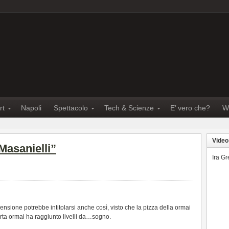
rt
Napoli
Spettacolo
Tech & Scienze
E’ vero che?
W
Video
Masanielli”
Ira G
nsione potrebbe intitolarsi anche così, visto che la pizza della ormai
erta ormai ha raggiunto livelli da…sogno.