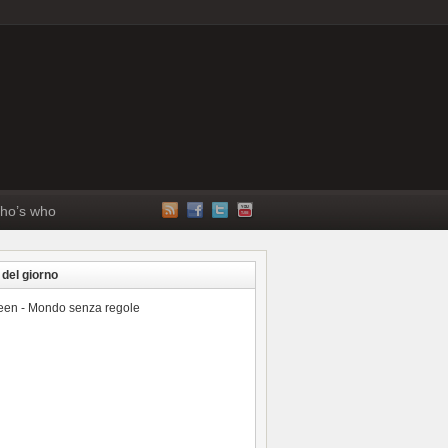
ho’s who
 del giorno
reen - Mondo senza regole