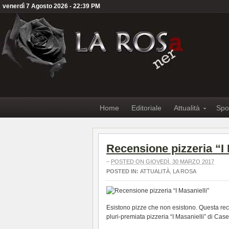
venerdì 7 Agosto 2026 - 22:39 PM
Home
Editoriale
Attualità
Spo
Recensione pizzeria “I 
–
POSTED ON GIOVEDÌ, 30 MARZO 2017
POSTED IN:
ATTUALITÀ
,
LA ROSA
Esistono pizze che non esistono. Questa rece
pluri-premiata pizzeria “I Masanielli” di Cas