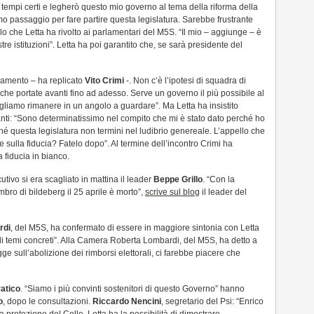
tempi certi e legherò questo mio governo al tema della riforma della
imo passaggio per fare partire questa legislatura. Sarebbe frustrante
lo che Letta ha rivolto ai parlamentari del M5S. “Il mio – aggiunge – è
re istituzioni”. Letta ha poi garantito che, se sarà presidente del
amento – ha replicato
Vito Crimi
-. Non c’è l’ipotesi di squadra di
giche portate avanti fino ad adesso. Serve un governo il più possibile al
vogliamo rimanere in un angolo a guardare”. Ma Letta ha insistito
anti: “Sono determinatissimo nel compito che mi è stato dato perché ho
nché questa legislatura non termini nel ludibrio genereale. L’appello che
re sulla fiducia? Fatelo dopo”. Al termine dell’incontro Crimi ha
fiducia in bianco.
utivo si era scagliato in mattina il leader
Beppe Grillo
. “Con la
ro di bildeberg il 25 aprile è morto”,
scrive sul blog
il leader del
rdi
, del M5S, ha confermato di essere in maggiore sintonia con Letta
 di temi concreti”. Alla Camera Roberta Lombardi, del M5S, ha detto a
gge sull’abolizione dei rimborsi elettorali, ci farebbe piacere che
atico
. “Siamo i più convinti sostenitori di questo Governo” hanno
o
, dopo le consultazioni.
Riccardo Nencini
, segretario del Psi: “Enrico