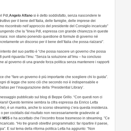
l Pdl,
Angelo Alfano
si è detto soddisfatto, senza nascondere le
ruttivo per il bene dell’Italia, delle famiglie, delle imprese dei
amo riscontrato nell’approccio del presidente del Consiglio incaricato”
giungendo che la ”linea Pdl, espressa con grande chiarezza in queste
chiara: non stiamo ponendo questione di formule di governo né
retamente un discorso per il bene dell’Italia che possa rialzarsi”.
 l’intento del suo partito è “che possa nascere un governo che possa
8 punti riguarda l’Imu: ”Senza la soluzione all’Imu – ha concluso
e al governo di una grande forza politica senza mantenere i rapporti
 dice che “fare un governo è più importante che scegliere chi lo guida”.
segni di legge che sono ciò che secondo noi è indispensabile e
Dallas per l’inaugurazione della ‘Presidential Library’.
messaggio pubblicato sul blog di Beppe Grillo. “Con questi non ci
larsi! Questo termine sembra la cifra espressa da Enrico Letta
le), è un mantra, anche lo scorso streaming c’era questa insistenza.
, o per cocktails dal risultato non necessariamente gradevole al
el
M5S
e ha accettato che l’incontro fosse trasmesso in streaming. ”Ce
ncaricato. “Ho tre grandi obiettivi programmatici: far ripartire il paese,
opa”. E sul tema della riforma politica Letta ha aggiunto: “Non