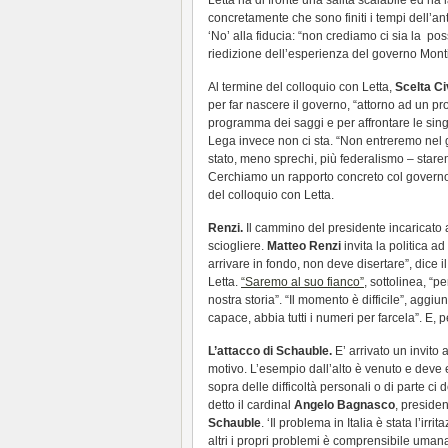
Letta ha di fronte una salita scalabile ed ha 
concretamente che sono finiti i tempi dell’an
‘No’ alla fiducia: “non crediamo ci sia la po
riedizione dell’esperienza del governo Monti
Al termine del colloquio con Letta,
Scelta Ci
per far nascere il governo, “attorno ad un p
programma dei saggi e per affrontare le singo
Lega invece non ci sta. “Non entreremo nel 
stato, meno sprechi, più federalismo – star
Cerchiamo un rapporto concreto col governo,
del colloquio con Letta.
Renzi.
Il cammino del presidente incaricato
sciogliere.
Matteo Renzi
invita la politica a
arrivare in fondo, non deve disertare”, dice i
Letta.
“Saremo al suo fianco”
, sottolinea, “p
nostra storia”. “Il momento è difficile”, ag
capace, abbia tutti i numeri per farcela”. E, per 
L’attacco di Schauble.
E’ arrivato un invito
motivo. L’esempio dall’alto è venuto e deve
sopra delle difficoltà personali o di parte c
detto il cardinal
Angelo Bagnasco
, preside
Schauble
. ‘Il problema in Italia è stata l’ir
altri i propri problemi è comprensibile uma