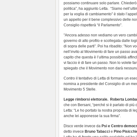
possiamo continuare solo parlare. Chiederò 
politica”, ha aggiunto Letta. “Siamo nell’ult
per la voglia di cambiamento” è stato l’appel
un appello per il bene complessivo delle nost
Consiglio rispetterà “il Parlamento”.
”Ancora adesso non vediamo un vero cambi
governo di alto profilo e scollegata dalle lo
di sopra delle parti”. Poi ha ribadito: ”Non 
nell’invito al Movimento di fare un passo av
capito che questa è l’ultima possibilità affi
vi faccio è di fare un passo. Non lo volete fa
spiegato che il Movimento non darà nessuna 
Contro il tentativo di Letta di formare un esec
nomina a presidente del Consiglio di un memb
Movimento 5 Stelle.
Legge rimborsi elettorale.
Roberta Lomba
che con Bersani, “perché si è parlato di più
Letta: “Le ho portato la nostra proposta di le
anche lei apponesse la sua firma”.
Disco verde invece da
Psi e Centro democr
detto invece
Bruno Tabacci
e
Pino Pisicchi