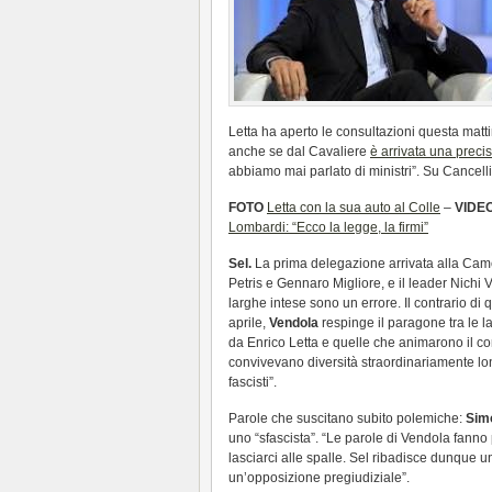
Letta ha aperto le consultazioni questa mattin
anche se dal Cavaliere
è arrivata una preci
abbiamo mai parlato di ministri”. Su Cancelli
FOTO
Letta con la sua auto al Colle
–
VIDE
Lombardi: “Ecco la legge, la firmi”
Sel.
La prima delegazione arrivata alla Came
Petris e Gennaro Migliore, e il leader Nichi V
larghe intese sono un errore. Il contrario di
aprile,
Vendola
respinge il paragone tra le 
da Enrico Letta e quelle che animarono il com
convivevano diversità straordinariamente lont
fascisti”.
Parole che suscitano subito polemiche:
Sim
uno “sfascista”. “Le parole di Vendola fann
lasciarci alle spalle. Sel ribadisce dunque
un’opposizione pregiudiziale”.