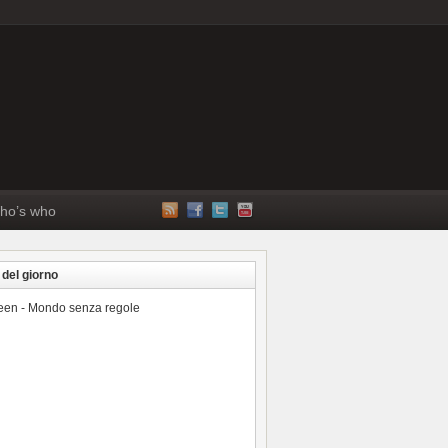
ho’s who
 del giorno
reen - Mondo senza regole