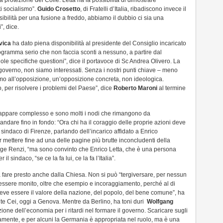
la protezione del Colle. Letta ha la possibilità di dimostrare
ti socialismo”.
Guido Crosetto
, di Fratelli d’Italia, ribadiscono invece il
ssibilità per una fusione a freddo, abbiamo il dubbio ci sia una
”, dice.
vica
ha dato piena disponibilità al presidente del Consiglio incaricato
rogramma serio che non faccia sconti a nessuno, a partire dal
le specifiche questioni”, dice il portavoce di Sc Andrea Olivero. La
governo, non siamo interessati. Senza i nostri punti chiave – meno
emo all’opposizione, un’opposizione concreta, non ideologica.
 per risolvere i problemi del Paese”, dice
Roberto Maroni
al termine
 appare complesso e sono molti i nodi che rimangono da
d andare fino in fondo: “Ora chi ha il coraggio delle proprie azioni deve
l sindaco di Firenze, parlando dell’incarico affidato a Enrico
er mettere fine ad una delle pagine più brutte inconcludenti della
giunge Renzi, “ma sono convinto che Enrico Letta, che è una persona
il sindaco, “se ce la fa lui, ce la fa l’Italia”.
 a fare presto anche dalla Chiesa. Non si può “tergiversare, per nessun
 essere monito, oltre che esempio e incoraggiamento, perché al di
i deve essere il valore della nazione, del popolo, del bene comune”, ha
nte Cei, oggi a Genova. Mentre da Berlino, ha toni duri
Wolfgang
ritazione dell’economia per i ritardi nel formare il governo. Scaricare sugli
namente, e per alcuni la Germania è appropriata nel ruolo, ma è una