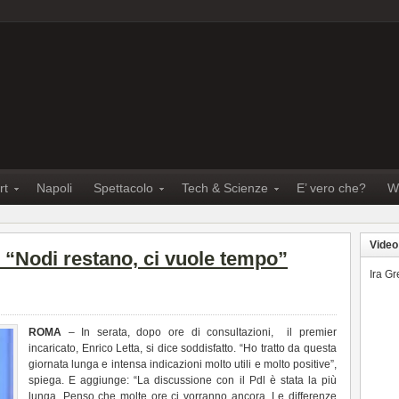
rt
Napoli
Spettacolo
Tech & Scienze
E’ vero che?
W
Video
 “Nodi restano, ci vuole tempo”
Ira G
ROMA
– In serata, dopo ore di consultazioni, il premier
incaricato, Enrico Letta, si dice soddisfatto. “Ho tratto da questa
giornata lunga e intensa indicazioni molto utili e molto positive”,
spiega. E aggiunge: “La discussione con il Pdl è stata la più
lunga. Penso che molte ore ci vorranno ancora. Le differenze