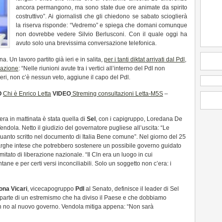
ancora permangono, ma sono state due ore animate da spirito
costruttivo”. Ai giornalisti che gli chiedono se sabato scioglierà
la riserva risponde: “Vedremo” e spiega che domani comunque
non dovrebbe vedere Silvio Berlusconi. Con il quale oggi ha
avuto solo una brevissima conversazione telefonica.
a. Un lavoro partito già ieri e in salita,
per i tanti diktat arrivati dal Pdl
,
sazione
: “Nelle riunioni avute tra i vertici all’interno del Pdl non
eri, non c’è nessun veto, aggiune il capo del Pdl.
O
Chi è Enrico Letta
VIDEO
Streming consultazioni Letta-M5S
–
ra in mattinata è stata quella di
Sel
, con i capigruppo, Loredana De
endola. Netto il giudizio del governatore pugliese all’uscita: “Le
 quanto scritto nel documento di Italia Bene comune”. Nel giorno del 25
larghe intese che potrebbero sostenere un possibile governo guidato
itato di liberazione nazionale. “Il Cln era un luogo in cui
ane e per certi versi inconciliabili. Solo un soggetto non c’era: i
ona Vicari
, vicecapogruppo
Pdl
al Senato, definisce il leader di Sel
o parte di un estremismo che ha diviso il Paese e che dobbiamo
 un no al nuovo governo. Vendola mitiga appena: “Non sarà