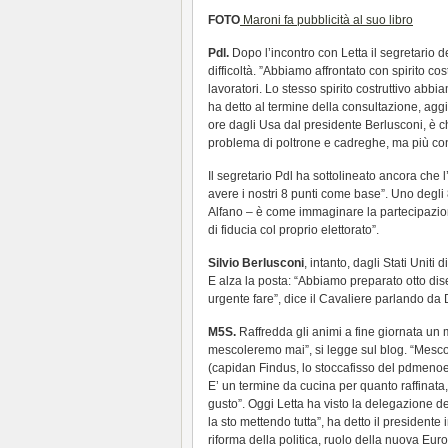
FOTO
Maroni fa pubblicità al suo libro
Pdl.
Dopo l’incontro con Letta il segretario de
difficoltà. ”Abbiamo affrontato con spirito cost
lavoratori. Lo stesso spirito costruttivo abbi
ha detto al termine della consultazione, ag
ore dagli Usa dal presidente Berlusconi, è 
problema di poltrone e cadreghe, ma più conc
Il segretario Pdl ha sottolineato ancora che
avere i nostri 8 punti come base”. Uno degli 
Alfano – è come immaginare la partecipazion
di fiducia col proprio elettorato”.
Silvio Berlusconi
, intanto, dagli Stati Uniti
E alza la posta: “Abbiamo preparato otto di
urgente fare”, dice il Cavaliere parlando da 
M5S.
Raffredda gli animi a fine giornata un 
mescoleremo mai”, si legge sul blog. “Mesco
(capidan Findus, lo stoccafisso del pdmenoel
E’ un termine da cucina per quanto raffinata
gusto”. Oggi Letta ha visto la delegazione d
la sto mettendo tutta”, ha detto il presidente i
riforma della politica, ruolo della nuova Eur