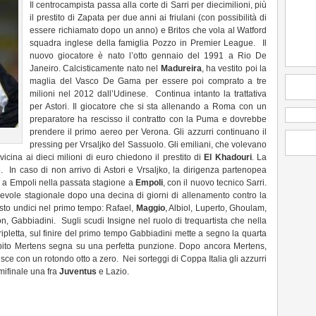
Il centrocampista passa alla corte di Sarri per diecimilioni, più
il prestito di Zapata per due anni ai friulani (con possibilità di
essere richiamato dopo un anno) e Britos che vola al Watford
squadra inglese della famiglia Pozzo in Premier League. Il
nuovo giocatore è nato l’otto gennaio del 1991 a Rio De
Janeiro. Calcisticamente nato nel
Madureira
, ha vestito poi la
maglia del Vasco De Gama per essere poi comprato a tre
milioni nel 2012 dall’Udinese. Continua intanto la trattativa
per Astori. Il giocatore che si sta allenando a Roma con un
preparatore ha rescisso il contratto con la Puma e dovrebbe
prendere il primo aereo per Verona. Gli azzurri continuano il
pressing per Vrsaljko del Sassuolo. Gli emiliani, che volevano
vicina ai dieci milioni di euro chiedono il prestito di
El Khadouri
. La
e. In caso di non arrivo di Astori e Vrsaljko, la dirigenza partenopea
i a Empoli nella passata stagione a
Empoli
, con il nuovo tecnico Sarri.
hevole stagionale dopo una decina di giorni di allenamento contro la
esto undici nel primo tempo: Rafael,
Maggio
, Albiol, Luperto, Ghoulam,
on, Gabbiadini. Sugli scudi Insigne nel ruolo di trequartista che nella
ipletta, sul finire del primo tempo Gabbiadini mette a segno la quarta
subito Mertens segna su una perfetta punzione. Dopo ancora Mertens,
nisce con un rotondo otto a zero. Nei sorteggi di Coppa Italia gli azzurri
emifinale una fra
Juventus
e Lazio.