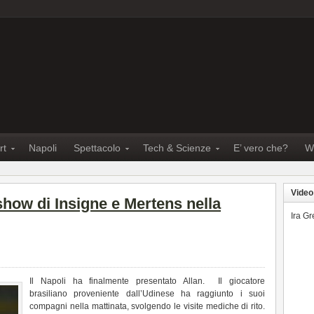
rt
Napoli
Spettacolo
Tech & Scienze
E’ vero che?
W
Video
show di Insigne e Mertens nella
Ira G
Il Napoli ha finalmente presentato Allan. Il giocatore
brasiliano proveniente dall’Udinese ha raggiunto i suoi
compagni nella mattinata, svolgendo le visite mediche di rito.