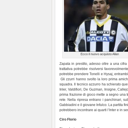
Ecco il nuovo acquisto Allan
Zapata in prestito, adesso oltre a una cifra 
trattativa potrebbe risolversi favorevolment
potrebbe prendere Tonelli e Hysaj, entramb
Gli zzurri hanno svolto la loro prima amic
squadra. Il tecnico azzurro ha schierato qu
Inler, Valdifiori, De Guzman, Insigne, Callej
prima frazione di gioco mette a segno una tr
rete. Nella ripresa entrano i panchinari, 
Gabbiadini e il giovane Infulco. La partita fi
potrebbero incontrare ai quarti l’Inter e in s
Ciro Florio