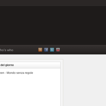
ho’s who
 del giorno
reen - Mondo senza regole