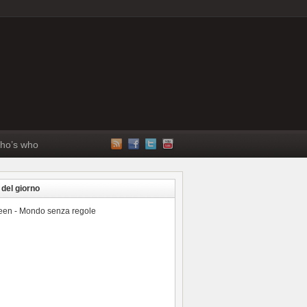
ho’s who
 del giorno
reen - Mondo senza regole