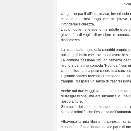
Scap
Un giorno partii all’improvviso, inventando
caso in qualsiasi luogo che m’ispirava:
infondermi sicurezza.
L’automobile nelle sue forme ridotte e aer
gioventù e di voglia di evadere: è comoda 
rilassatezza.
La mia attuale ragazza la conobbi proprio g
nulla di più bello che trovarsi ed avere le s
La comune passione finì logicamente per su
migliore della mia comoda “Hyundai”, con un
Una bellissima ma poco conosciuta canzone 
Il grande Macca racconta l’emozione di un 
tranquilli: traspare un senso di trasgressione 
Anche noi due viaggiavamo lontano, in un di
di trasgressione, ma era un’amica o una c
nostro amore.
Gli interni dell’automobile sono a talpunto
senso d’intimità, che l’essenza dell’automobi
Attraverso la mia libertà, la conoscenza c
crescere ed è una fondamentale parte di me