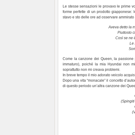
Le stesse sensazioni le provavo le prime vol
forme perfette di un prodotto giapponese: l
stavo e sto delle ore ad osservare ammirato
Aveva detto la 
Piuttosto 
Così se ne 
Le 
Son
Come la canzone dei Queen, la passione pe
immaturo), poiché la mia Hyundai non mi 
soprattutto non mi creava problemi.
In breve tempo il mio adorato veicolo acquistò
Dopo una vita “monacale” il concetto d’autom
di questo periodo un’altra canzone dei Quee
(Spingiti
(V
C