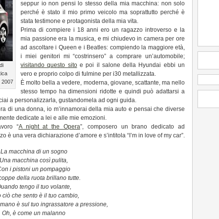
seppur io non pensi lo stesso della mia macchina: non solo
perché è stato il mio primo veicolo ma soprattutto perché è
stata testimone e protagonista della mia vita.
Prima di compiere i 18 anni ero un ragazzo introverso e la
mia passione era la musica, e mi chiudevo in camera per ore
ad ascoltare i Queen e i Beatles: compiendo la maggiore età,
i miei genitori mi “costrinsero” a comprare un’automobile;
visitando questo sito
e poi il salone della Hyundai ebbi un
di
tica
vero e proprio colpo di fulmine per i30 metallizzata.
l 2007
È molto bella a vedere, moderna, giovane, scattante, ma nello
stesso tempo ha dimensioni ridotte e quindi può adattarsi a
inciai a personalizzarla, gustandomela ad ogni guida.
ra di una donna, io m’innamorai della mia auto e pensai che diverse
ente dedicate a lei e alle mie emozioni.
avoro “
A night at the Opera
”, composero un brano dedicato ad
zo è una vera dichiarazione d’amore e s’intitola “I’m in love of my car”.
La macchina di un sogno
Una macchina così pulita,
on i pistoni un pompaggio
coppe della ruota brillano tutte.
uando tengo il tuo volante,
o ciò che sento è il tuo cambio,
mano è sul tuo ingrassatore a pressione,
Oh, è come un malanno