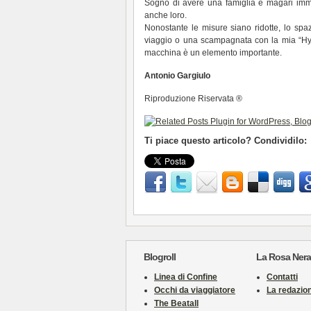
Sogno di avere una famiglia e magari imm
anche loro.
Nonostante le misure siano ridotte, lo sp
viaggio o una scampagnata con la mia “Hyu
macchina è un elemento importante.
Antonio Gargiulo
Riproduzione Riservata ®
Ti piace questo articolo? Condividilo:
Blogroll
La Rosa Nera
Linea di Confine
Contatti
Occhi da viaggiatore
La redazio
The Beatall