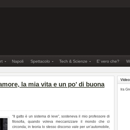
rt
Napoli
Spettacolo
Tech & Scienze
E’ vero che?
W
Video
amore, la mia vita e un po’ di buona
Ira G
“Il gatto è un sistema di leve”, sosteneva il mio professore di
filosofia, quando voleva meccanizzare il mondo che ci
circonda; in teoria lo stesso discorso vale per un’automobile,