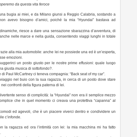
peremo da questa vita feroce
 una bugia ai miei, e da Milano giunsi a Reggio Calabria, sostando a
 non avevo bisogno d’amici, poiché la mia “Hyundai” bastava ad
odinamiche, riesce a dare una sensazione sbarazzina d’avventura, di
anche nelle marce e nella guida, consentendo viaggi lunghi in totale
razie alla mia automobile: anche lei ne possiede una ed è un’esperta,
tesse emozioni.
ggerirci un posto giusto per le nostre prime effusioni: quale luogo
a giusta musica di sottofondo?.
di Paul McCartney ci teneva compagnia: “Back seat of my car”.
viaggio nel buio con la sua ragazza, in cerca di un posto dove stare
nei confronti della figura paterna di lei.
vertente senso di complicità: la “Hyundai” non era il semplice mezzo
omplice che in quel momento ci creava una protettiva “capanna” al
 comodi ed agevoli, che è un piacere viverci dentro e condividere un
le c’infonde.
on la ragazza ed ora l’intimità con lei: la mia macchina mi ha fatto
.