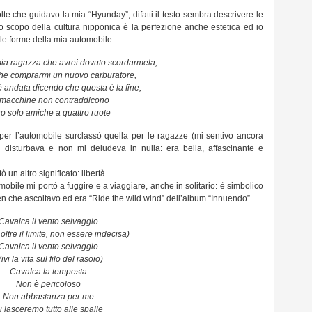
te che guidavo la mia “Hyunday”, difatti il testo sembra descrivere le
o scopo della cultura nipponica è la perfezione anche estetica ed io
 le forme della mia automobile.
mia ragazza che avrei dovuto scordarmela,
che comprarmi un nuovo carburatore,
è andata dicendo che questa è la fine,
macchine non contraddicono
o solo amiche a quattro ruote
r l’automobile surclassò quella per le ragazze (mi sentivo ancora
disturbava e non mi deludeva in nulla: era bella, affascinante e
 un altro significato: libertà.
obile mi portò a fuggire e a viaggiare, anche in solitario: è simbolico
n che ascoltavo ed era “Ride the wild wind” dell’album “Innuendo”.
Cavalca il vento selvaggio
 oltre il limite, non essere indecisa)
Cavalca il vento selvaggio
ivi la vita sul filo del rasoio)
Cavalca la tempesta
Non è pericoloso
Non abbastanza per me
i lasceremo tutto alle spalle