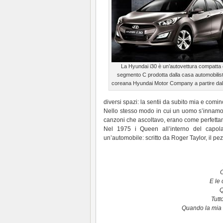
La Hyundai i30 è un’autovettura compatta 
segmento C prodotta dalla casa automobilis
coreana Hyundai Motor Company a partire da
diversi spazi: la sentii da subito mia e com
Nello stesso modo in cui un uomo s’innamo
canzoni che ascoltavo, erano come perfettam
Nel 1975 i Queen all’interno del capol
un’automobile: scritto da Roger Taylor, il pez
C
E le 
Q
Tutt
Quando la mia 