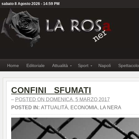
sabato 8 Agosto 2026 - 14:59 PM
Home
Editoriale
Attualità
Sport
Napoli
Spettacolo
CONFINI SFUMATI
–
POSTED ON DOMENICA, 5 MARZO 2017
POSTED IN:
ATTUALITÀ
,
ECONOMIA
,
LA NERA