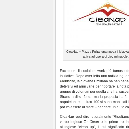
CleaNap – Piazza Pulita, una nuova iniziativa 
attiva ad opera di giovani napolet
Facebook, il social network più famoso de
iniziative. Dopo aver letto una notizia rigu
Plebiscito
, la giovane Emiliana ha ben pensato
detersivi ed armi varie per riportare la nota
gruppo di volontari per quella che ha, succes
Strano a dirsi, forse, ma la proposta ha fun
napoletani e in circa 100 si sono mobilitati
potuto essere al mare – per dare un aiuto con
CleaNap vuol dire letteralmente “Ripuliamo Na
verbo inglese
To Clean
e le prime tre ini
all’inglese “clean up”, il cui significato