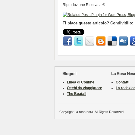
Riproduzione Riservata ®
Ti piace questo articolo? Condividilo:
Blogroll
La Rosa Nera
Linea di Confine
Contatti
Occhi da viaggiatore
La redazio
The Beatall
Copyright La rosa nera. All Rights Reserved.