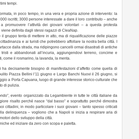
timi tempi.
ormata, in poco tempo, in una vera e propria azione di intervento: la
00 iscritti; 3000 persone interessate a dare il loro contributo – anche
a promuovere l’attività dei giovani volontari – a questa protesta
 viene definita dagli stessi ragazzi di CleaNap.
il gruppo tenta di mettere in atto, ma di riqualificazione delle piazze
ittadinanza e ai turisti che potrebbero affollare la nostra bella città. I
 cartacce dalla strada, ma ridipingono cancelli ormai disastrati di antiche
 tristi e abbandonati all’incuria, aggiungendovi terreno, concime e
i, come il rosmarino, la lavanda, la menta.
 ha decisamente bisogno di manifestazioni d’affetto come quella di
ulito Piazza Bellini l’11 giugno e Largo Banchi Nuovi il 26 giugno, si
gio a Porta Capuana, luogo di grande interesse storico-culturale che
 di pulizia.
mondo”, evento organizzato da Legambiente in tutte le città italiane da
ore risalto perché nasce “dal basso” e soprattutto perché dimostra
 cittadini, in modo particolare i suoi giovani – tanto spesso criticati
la delinquenza – vogliono che a Napoli si inizia a respirare aria di
tori dello sviluppo della città.
niche ed iniziare da zero con scopa e paletta.