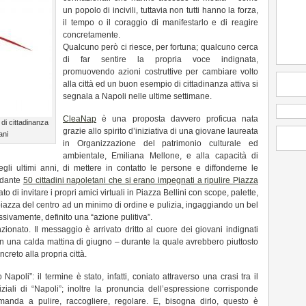
un popolo di incivili, tuttavia non tutti hanno la forza,
il tempo o il coraggio di manifestarlo e di reagire
concretamente.
Qualcuno però ci riesce, per fortuna; qualcuno cerca
di far sentire la propria voce indignata,
promuovendo azioni costruttive per cambiare volto
alla città ed un buon esempio di cittadinanza attiva si
segnala a Napoli nelle ultime settimane.
CleaNap
è una proposta davvero proficua nata
di cittadinanza
grazie allo spirito d’iniziativa di una giovane laureata
ani
in Organizzazione del patrimonio culturale ed
ambientale, Emiliana Mellone, e alla capacità di
gli ultimi anni, di mettere in contatto le persone e diffonderne le
ardante
50 cittadini napoletani che si erano impegnati a ripulire Piazza
 di invitare i propri amici virtuali in Piazza Bellini con scope, palette,
 piazza del centro ad un minimo di ordine e pulizia, ingaggiando un bel
sivamente, definito una “azione pulitiva”.
zionato. Il messaggio è arrivato dritto al cuore dei giovani indignati
 in una calda mattina di giugno – durante la quale avrebbero piuttosto
creto alla propria città.
poli”: il termine è stato, infatti, coniato attraverso una crasi tra il
ziali di “Napoli”; inoltre la pronuncia dell’espressione corrisponde
 rimanda a pulire, raccogliere, regolare. E, bisogna dirlo, questo è