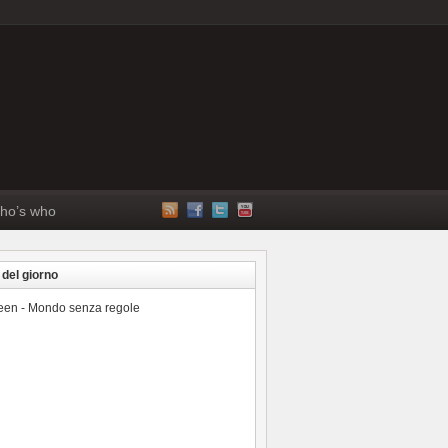
ho’s who
 del giorno
reen - Mondo senza regole