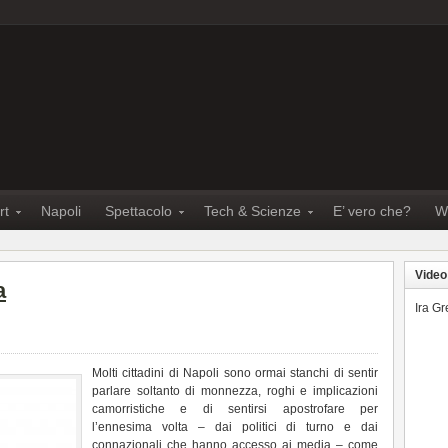
rt
Napoli
Spettacolo
Tech & Scienze
E’ vero che?
W
Video
a
Ira G
Molti cittadini di Napoli sono ormai stanchi di sentir
parlare soltanto di monnezza, roghi e implicazioni
camorristiche e di sentirsi apostrofare per
l’ennesima volta – dai politici di turno e dai
connazionali che hanno accesso ai media – come