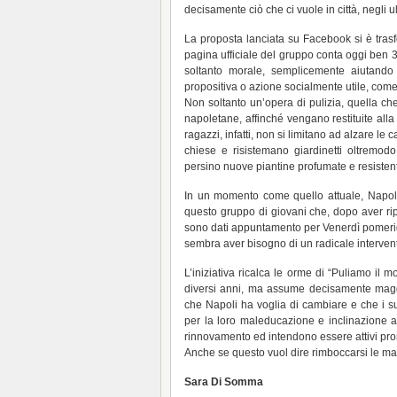
decisamente ciò che ci vuole in città, negli ul
La proposta lanciata su Facebook si è trasf
pagina ufficiale del gruppo conta oggi ben 30
soltanto morale, semplicemente aiutando 
propositiva o azione socialmente utile, come
Non soltanto un’opera di pulizia, quella che 
napoletane, affinché vengano restituite alla c
ragazzi, infatti, non si limitano ad alzare le
chiese e risistemano giardinetti oltremodo
persino nuove piantine profumate e resistent
In un momento come quello attuale, Napoli
questo gruppo di giovani che, dopo aver rip
sono dati appuntamento per Venerdì pomerig
sembra aver bisogno di un radicale intervento
L’iniziativa ricalca le orme di “Puliamo il 
diversi anni, ma assume decisamente maggi
che Napoli ha voglia di cambiare e che i suoi
per la loro maleducazione e inclinazione al
rinnovamento ed intendono essere attivi promo
Anche se questo vuol dire rimboccarsi le ma
Sara Di Somma