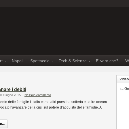
rt
Napoli
Spettacolo
Tech & Scienze
E’ vero che?
W
Video
Ira G
nare i debiti
10 Giugno 2015
|
Nessun commento
mento delle famiglie L’Italia come altri paesi ha sofferto e soffre ancora
cato l’avanzare della crisi sul potere d’acquisto delle famiglie. A
...