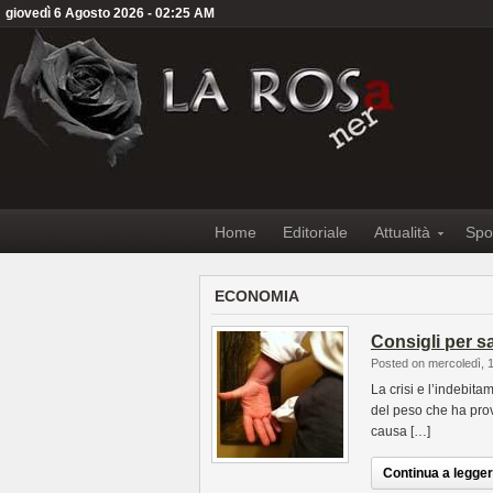
giovedì 6 Agosto 2026 - 02:25 AM
Home
Editoriale
Attualità
Spo
ECONOMIA
Consigli per sa
Posted on mercoledì, 
La crisi e l’indebita
del peso che ha provo
causa […]
Continua a leggere