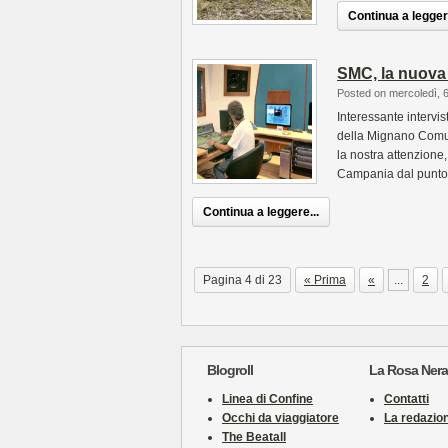
Continua a leggere
SMC, la nuova 
Posted on mercoledì, 
Interessante intervi
della Mignano Comuni
la nostra attenzione,
Campania dal punto d
Continua a leggere...
Pagina 4 di 23
« Prima
«
...
2
Blogroll
La Rosa Nera
Linea di Confine
Contatti
Occhi da viaggiatore
La redazio
The Beatall