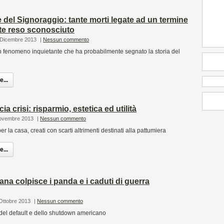
 del Signoraggio: tante morti legate ad un termine
te reso sconosciuto
 Dicembre 2013
|
Nessun commento
n fenomeno inquietante che ha probabilmente segnato la storia del
...
ia crisi: risparmio, estetica ed utilità
Novembre 2013
|
Nessun commento
 per la casa, creati con scarti altrimenti destinati alla pattumiera
...
ana colpisce i panda e i caduti di guerra
 Ottobre 2013
|
Nessun commento
ti del default e dello shutdown americano