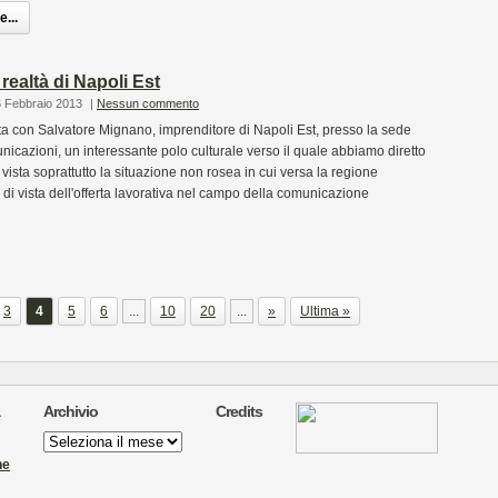
...
realtà di Napoli Est
6 Febbraio 2013
|
Nessun commento
sta con Salvatore Mignano, imprenditore di Napoli Est, presso la sede
cazioni, un interessante polo culturale verso il quale abbiamo diretto
 vista soprattutto la situazione non rosea in cui versa la regione
i vista dell'offerta lavorativa nel campo della comunicazione
3
4
5
6
...
10
20
...
»
Ultima »
Archivio
Credits
Archivio
ne