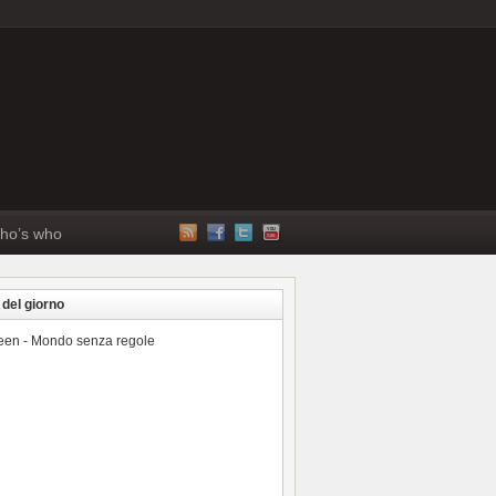
ho’s who
 del giorno
reen - Mondo senza regole