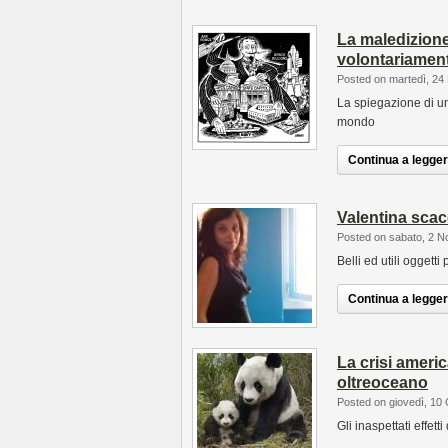
La maledizione
volontariamen
Posted on martedì, 24
La spiegazione di u
mondo
Continua a leggere
Valentina scacc
Posted on sabato, 2 
Belli ed utili oggetti
Continua a leggere
La crisi americ
oltreoceano
Posted on giovedì, 10
Gli inaspettati effet