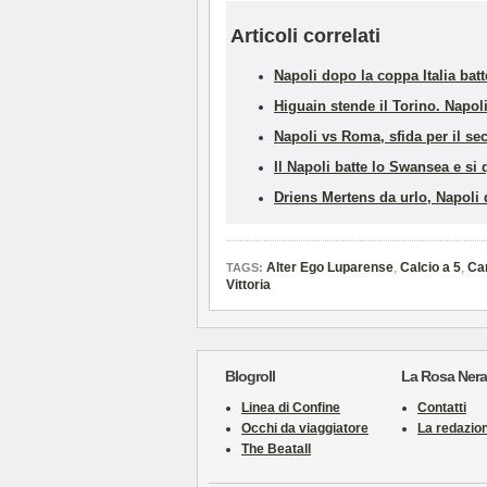
Articoli correlati
Napoli dopo la coppa Italia bat
Higuain stende il Torino. Napoli
Napoli vs Roma, sfida per il s
Il Napoli batte lo Swansea e si 
Driens Mertens da urlo, Napoli d
Alter Ego Luparense
,
Calcio a 5
,
Cam
TAGS:
Vittoria
Blogroll
La Rosa Nera
Linea di Confine
Contatti
Occhi da viaggiatore
La redazio
The Beatall