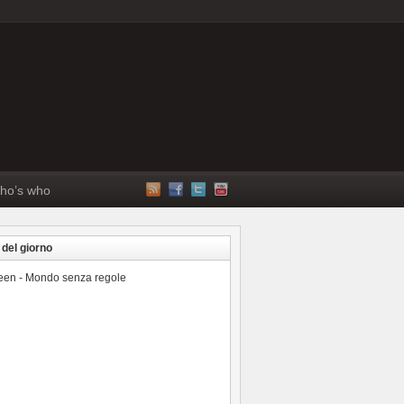
ho’s who
 del giorno
reen - Mondo senza regole