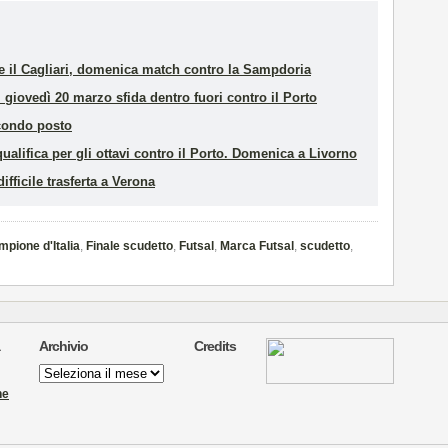
te il Cagliari, domenica match contro la Sampdoria
 giovedì 20 marzo sfida dentro fuori contro il Porto
econdo posto
qualifica per gli ottavi contro il Porto. Domenica a Livorno
ifficile trasferta a Verona
pione d'Italia
,
Finale scudetto
,
Futsal
,
Marca Futsal
,
scudetto
,
Archivio
Credits
Archivio
ne