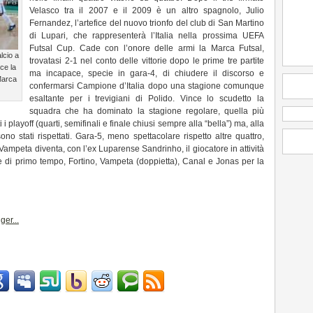
Velasco tra il 2007 e il 2009 è un altro spagnolo, Julio
Fernandez, l’artefice del nuovo trionfo del club di San Martino
di Lupari, che rappresenterà l’Italia nella prossima UEFA
Futsal Cup. Cade con l’onore delle armi la Marca Futsal,
lcio a
trovatasi 2-1 nel conto delle vittorie dopo le prime tre partite
ce la
ma incapace, specie in gara-4, di chiudere il discorso e
 Marca
confermarsi Campione d’Italia dopo una stagione comunque
esaltante per i trevigiani di Polido. Vince lo scudetto la
squadra che ha dominato la stagione regolare, quella più
 i playoff (quarti, semifinali e finale chiusi sempre alla “bella”) ma, alla
ono stati rispettati. Gara-5, meno spettacolare rispetto altre quattro,
Vampeta diventa, con l’ex Luparense Sandrinho, il giocatore in attività
ale di primo tempo, Fortino, Vampeta (doppietta), Canal e Jonas per la