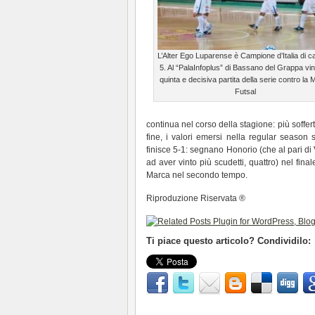
L’Alter Ego Luparense è Campione d’Italia di ca
5. Al “PalaInfoplus” di Bassano del Grappa vin
quinta e decisiva partita della serie contro la
Futsal
continua nel corso della stagione: più sofferti
fine, i valori emersi nella regular season s
finisce 5-1: segnano Honorio (che al pari di 
ad aver vinto più scudetti, quattro) nel fin
Marca nel secondo tempo.
Riproduzione Riservata ®
Ti piace questo articolo? Condividilo: