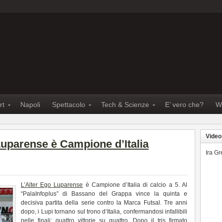
rt
Napoli
Spettacolo
Tech & Scienze
E’ vero che?
W
Video
 Luparense è Campione d’Italia
Ira G
L’Alter Ego Luparense
è Campione d’Italia di calcio a 5. Al
“PalaInfoplus” di Bassano del Grappa vince la quinta e
decisiva partita della serie contro la Marca Futsal. Tre anni
dopo, i Lupi tornano sul trono d’Italia, confermandosi infallibili
nelle finali: quattro vittorie su quattro. Dopo il tris firmato