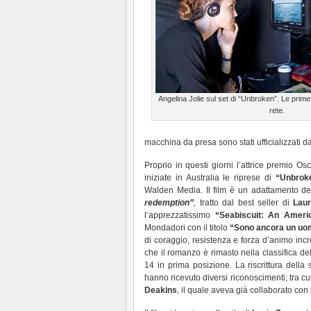
Angelina Jolie sul set di “Unbroken”. Le prime
rete.
macchina da presa sono stati ufficializzati da
Proprio in questi giorni l’attrice premio O
iniziate in Australia le riprese di
“Unbrok
Walden Media. Il film è un adattamento de
redemption”
,
tratto dal best seller di
Lau
l’apprezzatissimo
“Seabiscuit: An Amer
Mondadori con il titolo
“Sono ancora un uom
di coraggio, resistenza e forza d’animo inc
che il romanzo è rimasto nella classifica de
14 in prima posizione. La riscrittura della
hanno ricevuto diversi riconoscimenti; tra c
Deakins
, il quale aveva già collaborato con i