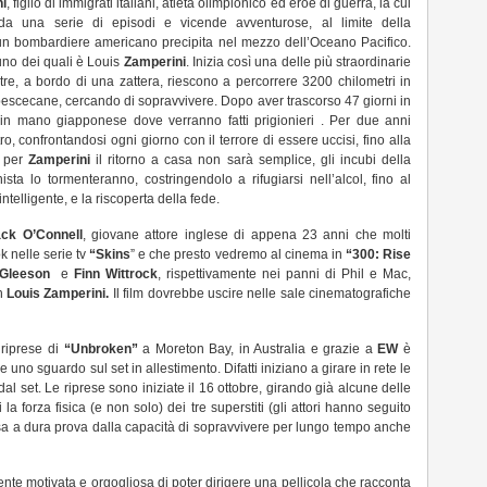
i
, figlio di immigrati italiani, atleta olimpionico ed eroe di guerra, la cui
ta da una serie di episodi e vicende avventurose, al limite della
n bombardiere americano precipita nel mezzo dell’Oceano Pacifico.
uno dei quali è Louis
Zamperini
. Inizia così una delle più straordinarie
re, a bordo di una zattera, riescono a percorrere 3200 chilometri in
 pescecane, cercando di sopravvivere. Dopo aver trascorso 47 giorni in
a in mano giapponese dove verranno fatti prigionieri . Per due anni
, confrontandosi ogni giorno con il terrore di essere uccisi, fino alla
a per
Zamperini
il ritorno a casa non sarà semplice, gli incubi della
sta lo tormenteranno, costringendolo a rifugiarsi nell’alcol, fino al
elligente, e la riscoperta della fede.
ck O’Connell
, giovane attore inglese di appena 23 anni che molti
 nelle serie tv
“Skins
” e che presto vedremo al cinema in
“300: Rise
Gleeson
e
Finn Wittrock
, rispettivamente nei panni di Phil e Mac,
on
Louis Zamperini.
Il film dovrebbe uscire nelle sale cinematografiche
 riprese di
“Unbroken”
a Moreton Bay, in Australia e grazie a
EW
è
re uno sguardo sul set in allestimento. Difatti iniziano a girare in rete le
 set. Le riprese sono iniziate il 16 ottobre, girando già alcune delle
la forza fisica (e non solo) dei tre superstiti (gli attori hanno seguito
sa a dura prova dalla capacità di sopravvivere per lungo tempo anche
nte motivata e orgogliosa di poter dirigere una pellicola che racconta