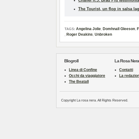
Chanel n.5: Brad Pitt testimoni
The Tourist, un flop in salsa la
Angelina Jolie
,
Domhnall Gleeson
,
F
TAGS:
,
Roger Deakins
,
Unbroken
Blogroll
La Rosa Nera
Linea di Confine
Contatti
Occhi da viaggiatore
La redazio
The Beatall
Copyright La rosa nera. All Rights Reserved.