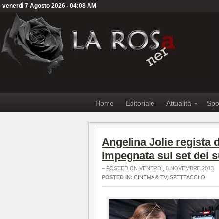
venerdì 7 Agosto 2026 - 04:08 AM
Home
Editoriale
Attualità
Spo
Angelina Jolie regista 
impegnata sul set del 
–
POSTED ON VENERDÌ, 8 NOVEMBRE 2013
POSTED IN:
CINEMA & TV
,
SPETTACOLO