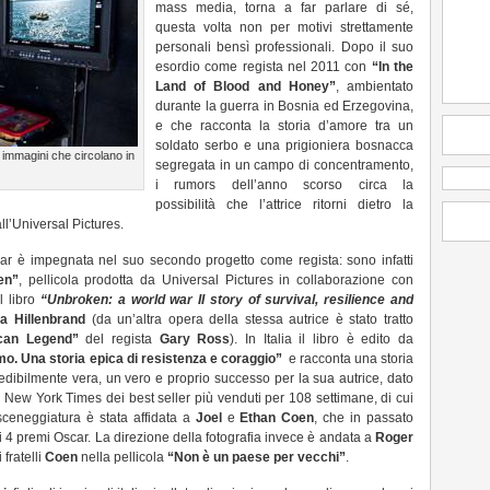
mass media, torna a far parlare di sé,
questa volta non per motivi strettamente
personali bensì professionali. Dopo il suo
esordio come regista nel 2011 con
“In the
Land of Blood and Honey”
, ambientato
durante la guerra in Bosnia ed Erzegovina,
e che racconta la storia d’amore tra un
soldato serbo e una prigioniera bosnacca
 immagini che circolano in
segregata in un campo di concentramento,
i rumors dell’anno scorso circa la
possibilità che l’attrice ritorni dietro la
ll’Universal Pictures.
scar è impegnata nel suo secondo progetto come regista: sono infatti
en”
, pellicola prodotta da Universal Pictures in collaborazione con
l libro
“
Unbroken: a world war II story of survival, resilience and
ra Hillenbrand
(da un’altra opera della stessa autrice è stato tratto
ican Legend”
del regista
Gary Ross
). In Italia il libro è edito da
o. Una storia epica di resistenza e coraggio”
e racconta una storia
redibilmente vera, un vero e proprio successo per la sua autrice, dato
l New York Times dei best seller più venduti per 108 settimane, di cui
 sceneggiatura è stata affidata a
Joel
e
Ethan Coen
, che in passato
ui 4 premi Oscar. La direzione della fotografia invece è andata a
Roger
 fratelli
Coen
nella pellicola
“Non è un paese per vecchi”
.