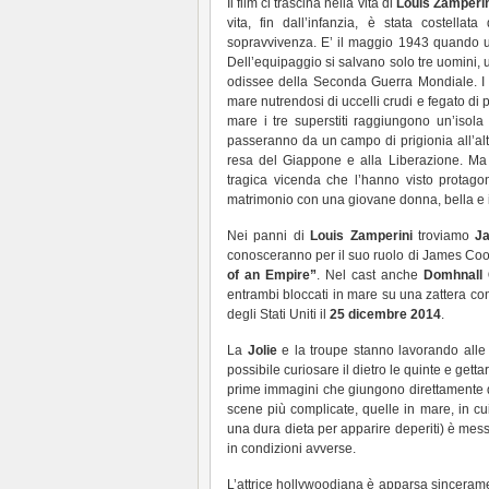
Il film ci trascina nella vita di
Louis Zamperin
vita, fin dall’infanzia, è stata costella
sopravvivenza. E’ il maggio 1943 quando u
Dell’equipaggio si salvano solo tre uomini, 
odissee della Seconda Guerra Mondiale. I t
mare nutrendosi di uccelli crudi e fegato di
mare i tre superstiti raggiungono un’isol
passeranno da un campo di prigionia all’altro
resa del Giappone e alla Liberazione. M
tragica vicenda che l’hanno visto protagoni
matrimonio con una giovane donna, bella e int
Nei panni di
Louis Zamperini
troviamo
Ja
conosceranno per il suo ruolo di James Cook
of an Empire”
. Nel cast anche
Domhnall 
entrambi bloccati in mare su una zattera c
degli Stati Uniti il
25 dicembre 2014
.
La
Jolie
e la troupe stanno lavorando alle
possibile curiosare il dietro le quinte e getta
prime immagini che giungono direttamente dal
scene più complicate, quelle in mare, in cui 
una dura dieta per apparire deperiti) è mes
in condizioni avverse.
L’attrice hollywoodiana è apparsa sincerame