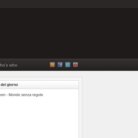
ho’s who
 del giorno
reen - Mondo senza regole