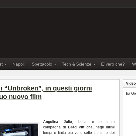
rt
Napoli
Spettacolo
Tech & Scienze
E’ vero che?
W
Video
di “Unbroken”, in questi giorni
Ira G
suo nuovo film
Angelina Jolie
, bella e sensuale
compagna di
Brad Pitt
che, negli ultimi
tempi è finita più volte sotto il mirino dei