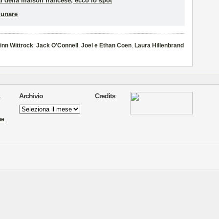
al della maison francese, ecco lo spot
gunare
inn Wittrock
,
Jack O'Connell
,
Joel e Ethan Coen
,
Laura Hillenbrand
Archivio
Credits
Archivio
ne