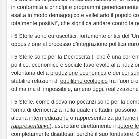
in conformità a princìpi e programmi genericamente i
esalta in modo demagogico e velleitario il popolo co
totalmente positivi”, che significa andare contro la 
I 5 Stelle sono euroscettici, fortemente critici dell’
opposizione al processo d’integrazione politica eur
I 5 Stelle sono per la Decrescita ) che è una corren
politico
,
economico
e
sociale
favorevole alla riduzion
volontaria della
produzione economica
e dei
consu
stabilire relazioni di
equilibrio ecologico
fra l’uomo e
ottima ma di impossibile, ameno oggi, realizzazione
I 5 Stelle, come dicevamo pocanzi sono per la demo
forma di
democrazia
nella quale i cittadini possono
alcuna
intermediazione
o rappresentanza
parlamen
rappresentativa
), esercitare direttamente il
potere le
completamente disattesa, perchè il suo fondatore, Gr