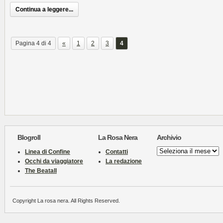
Continua a leggere...
Pagina 4 di 4
«
1
2
3
4
Blogroll
La Rosa Nera
Archivio
Archivio
Linea di Confine
Contatti
Occhi da viaggiatore
La redazione
The Beatall
Copyright La rosa nera. All Rights Reserved.