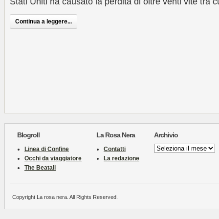
Stati Uniti ha causato la perdita di oltre venti vite tra 
Continua a leggere...
Blogroll
La Rosa Nera
Archivio
Archivio
Linea di Confine
Contatti
Occhi da viaggiatore
La redazione
The Beatall
Copyright La rosa nera. All Rights Reserved.