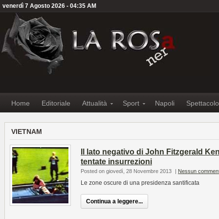
venerdì 7 Agosto 2026 - 04:35 AM
Home
Editoriale
Attualità
Sport
Napoli
Spettacolo
VIETNAM
Il lato negativo di John Fitzgerald Ke
tentate insurrezioni
Posted on giovedì, 28 Novembre 2013
|
Nessun commen
Le zone oscure di una presidenza santificata
Continua a leggere...