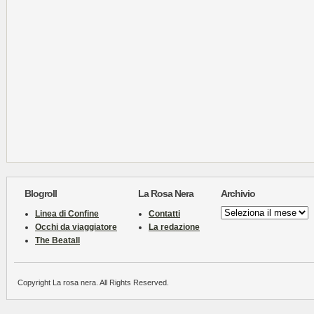
Blogroll
La Rosa Nera
Archivio
Archivio
Linea di Confine
Contatti
Occhi da viaggiatore
La redazione
The Beatall
Copyright La rosa nera. All Rights Reserved.