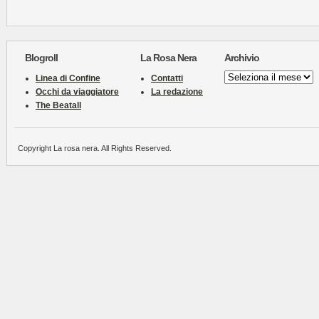
Blogroll
La Rosa Nera
Archivio
Archivio
Linea di Confine
Contatti
Occhi da viaggiatore
La redazione
The Beatall
Copyright La rosa nera. All Rights Reserved.